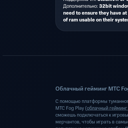
Дополнительно:
32bit windo
need to ensure they have at
of ram usable on their syst
Облачный гейминг МТС Fog
С помощью платформы туманног
МТС Fog Play (
облачный гейминг
сможешь подключаться к игров
мерчантов, чтобы играть в самы