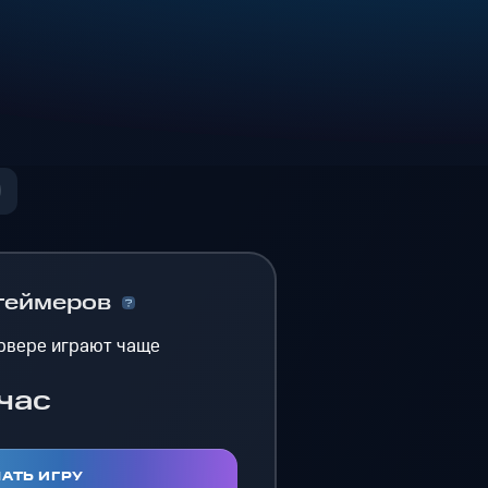
геймеров
рвере играют чаще
час
АТЬ ИГРУ