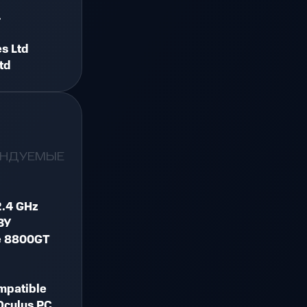
.
+
s Ltd
td
ЕНДУЕМЫЕ
2.4 GHz
ЗУ
e 8800GT
mpatible
Oculus PC