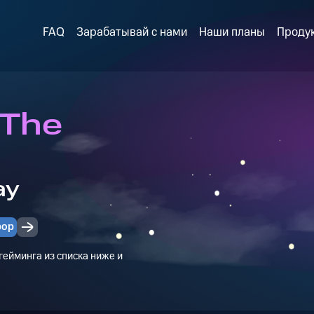
FAQ
Зарабатывай с нами
Наши планы
Проду
 The
ay
рор
ейминга из списка ниже и