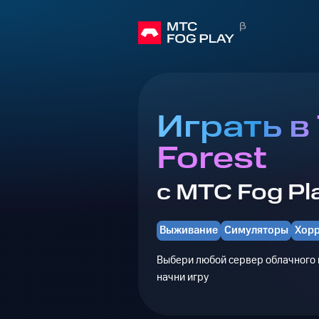
Играть в
Forest
с МТС Fog Pl
Выживание
Симуляторы
Хор
Выбери любой сервер облачного г
начни игру