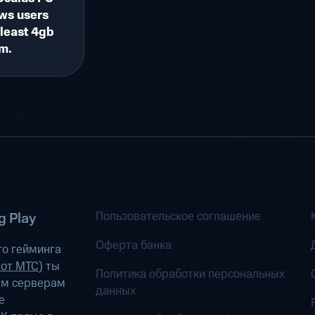
ws users
 least 4gb
em.
Пользовательское соглашение
 Play
Оферта банка
о гейминга
 от МТС
) ты
Политика обработки персональных
ым серверам
данных
е