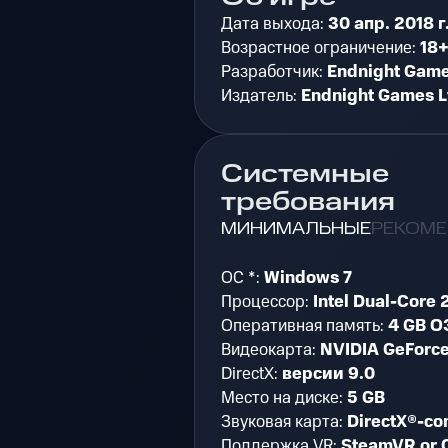
Дата выхода:
30 апр. 2018 г
Возрастное ограничение:
18
Разработчик:
Endnight Game
Издатель:
Endnight Games L
Системные
требования
МИНИМАЛЬНЫЕ
РЕКОМ
ОС *:
Windows 7
Процессор:
Intel Dual-Core 
Оперативная память:
4 GB О
Видеокарта:
NVIDIA GeForc
DirectX:
версии 9.0
Место на диске:
5 GB
Звуковая карта:
DirectX®-co
Поддержка VR:
SteamVR or 