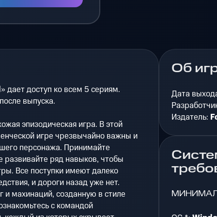
Об иг
l» дает доступ ко всем 5 сериям.
Дата выход
после выпуска.
Разработчи
Издатель:
F
охожая эпизодическая игра. В этой
енческой игре чрезвычайно важны и
ашего персонажа. Принимайте
Систе
е развивайте ряд навыков, чтобы
требо
ры. Все поступки имеют далеко
дствия, и дороги назад уже нет.
МИНИМА
г и махинаций, созданную в стиле
познакомьтесь с командой