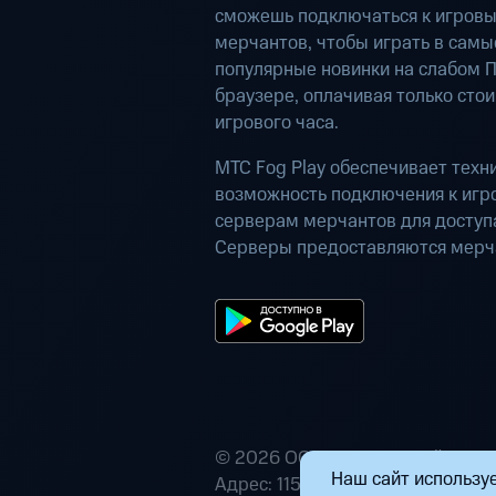
сможешь подключаться к игров
мерчантов, чтобы играть в самы
популярные новинки на слабом П
браузере, оплачивая только сто
игрового часа.
МТС Fog Play обеспечивает техн
возможность подключения к иг
серверам мерчантов для доступа
Серверы предоставляются мерч
© 2026 ООО «Маркетплейс расп
Наш сайт используе
Адрес: 115432, г. Москва, пр-кт А