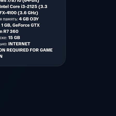
ws 7/8/10 (64-bit)
Intel Core i3-2125 (3.3
X-4100 (3.6 GHz)
я память:
4 GB ОЗУ
:
1 GB, GeForce GTX
n R7 360
ске:
15 GB
ьно:
INTERNET
ON REQUIRED FOR GAME
ON