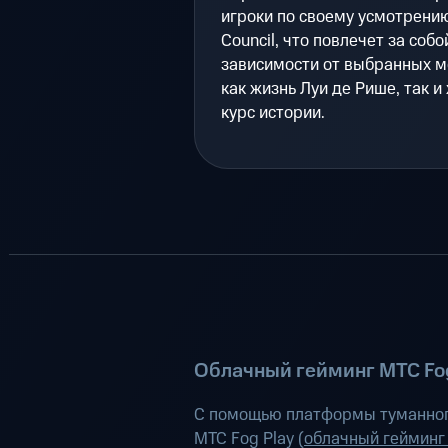
игроки по своему усмотрени
Council, что повлечет за соб
зависимости от выбранных м
как жизнь Луи де Рише, так и
курс истории.
Облачный гейминг МТС Fog
С помощью платформы туманног
МТС Fog Play (
облачный гейминг