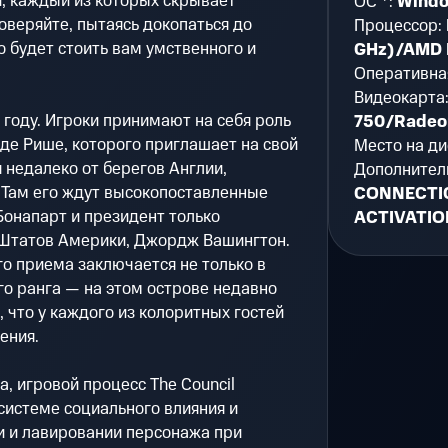
, каждый из которых скрывает
ОС *:
Windo
оверяйте, пытаясь докопаться до
Процессор:
о будет стоить вам умственного и
GHz)/AMD F
Оперативна
Видеокарта
3 году. Игроки принимают на себя роль
750/Radeo
 де Рише, которого приглашает на свой
Место на ди
 недалеко от берегов Англии,
Дополнител
Там его ждут высокопоставленные
CONNECTI
 Бонапарт и президент только
ACTIVATI
Штатов Америки, Джордж Вашингтон.
го приема заключается не только в
о ранга — на этом острове недавно
 что у каждого из колоритных гостей
ения.
а, игровой процесс The Council
системе социального влияния и
и и лавировании персонажа при