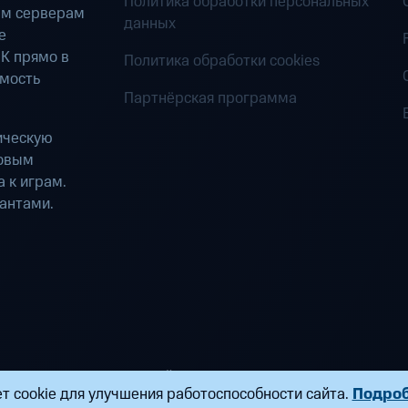
Политика обработки персональных
ым серверам
данных
е
К прямо в
Политика обработки cookies
имость
Партнёрская программа
ическую
ровым
 к играм.
антами.
ределенных вычислений». Все права защищены
т cookie для улучшения работоспособности сайта.
Подро
ндропова, д. 18, к. 9 Почта:
fogplay@mts.ru