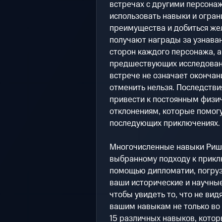
встречах с другими персонаж
использовать навыки и огран
преимущества и добиться жел
получают награды за узнаван
сторон каждого персонажа, а
предшествующих исследовани
встрече не означает окончан
отменить нельзя. Последстви
привести к постоянным физи
отклонениям, которые помог
последующих приключениях.
Многочисленные навыки Рише
выбранному подходу к прик
помощью дипломатии, погрузи
ваши исторические и научные
чтобы увидеть то, что не ви
вашим навыкам не только во 
15 различных навыков, котор