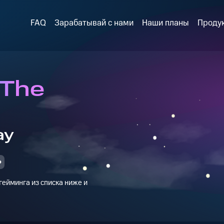
FAQ
Зарабатывай с нами
Наши планы
Проду
 The
ay
ейминга из списка ниже и