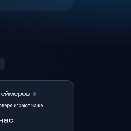
геймеров
рвере играют чаще
час