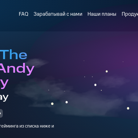
FAQ
Зарабатывай с нами
Наши планы
Проду
 The
 Andy
ey
ay
ейминга из списка ниже и