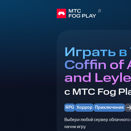
Играть в
Coffin of
and Leyl
с МТС Fog Pl
RPG
Хоррор
Приключения
Выбери любой сервер облачного г
начни игру