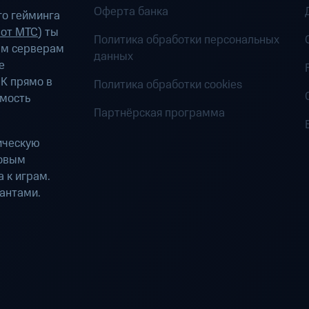
Оферта банка
о гейминга
 от МТС
) ты
Политика обработки персональных
ым серверам
данных
е
К прямо в
Политика обработки cookies
имость
Партнёрская программа
ическую
ровым
 к играм.
антами.