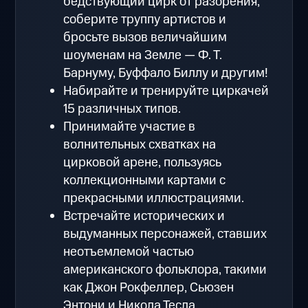
бедствующий цирк от разорения,
соберите труппу артистов и
бросьте вызов величайшим
шоуменам на Земле — Ф. Т.
Барнуму, Буффало Биллу и другим!
Набирайте и тренируйте циркачей
15 различных типов.
Принимайте участие в
волнительных схватках на
цирковой арене, пользуясь
коллекционными картами с
прекрасными иллюстрациями.
Встречайте исторических и
выдуманных персонажей, ставших
неотъемлемой частью
американского фольклора, такими
как Джон Рокфеллер, Сьюзен
Энтони и Никола Тесла.