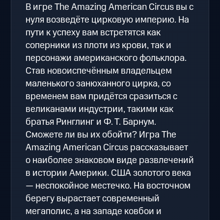
В игре The Amazing American Circus вы с
нуля возведёте цирковую империю. На
пути к успеху вам встретятся как
соперники из плоти из крови, так и
персонажи американского фольклора.
Став новоиспечённым владельцем
маленького занюханного цирка, со
временем вам придётся сразиться с
великанами индустрии, такими как
братья Ринглинг и Ф. Т. Барнум.
Сможете ли вы их обойти? Игра The
Amazing American Circus рассказывает
о наиболее знаковом виде развлечений
в истории Америки. США золотого века
— неспокойное местечко. На восточном
берегу вырастает современный
мегаполис, а на западе ковбои и