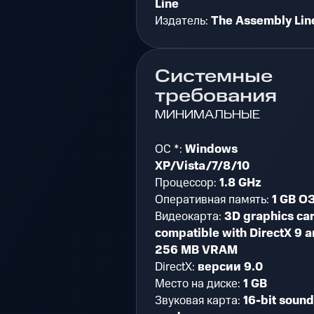
Line
Издатель:
The Assembly Lin
Системные
требования
МИНИМАЛЬНЫЕ
ОС *:
Windows
XP/Vista/7/8/10
Процессор:
1.8 GHz
Оперативная память:
1 GB О
Видеокарта:
3D graphics ca
compatible with DirectX 9 
256 MB VRAM
DirectX:
версии 9.0
Место на диске:
1 GB
Звуковая карта:
16-bit sound