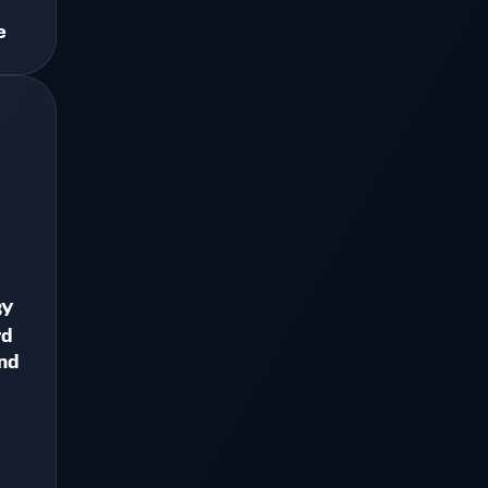
e
ЗУ
rd
and