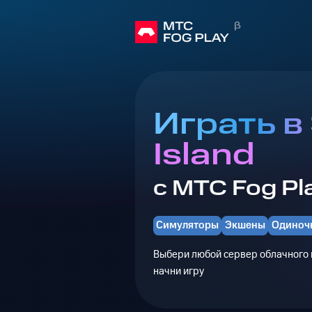
Играть в
Island
с МТС Fog Pl
Симуляторы
Экшены
Одиноч
Выбери любой сервер облачного г
начни игру