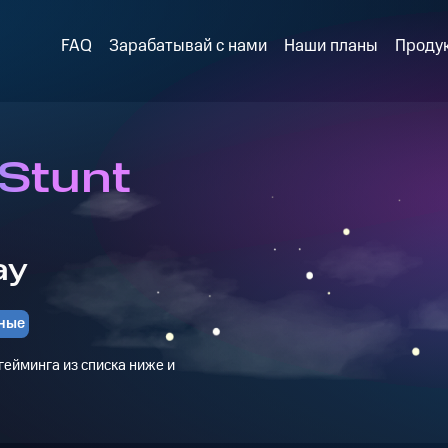
FAQ
Зарабатывай с нами
Наши планы
Проду
 Stunt
ay
ные
ейминга из списка ниже и