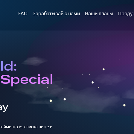
FAQ
Зарабатывай с нами
Наши планы
Проду
ld:
Special
ay
ейминга из списка ниже и