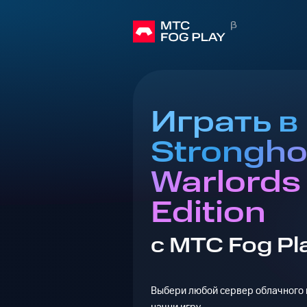
Играть в
Strongho
Warlords 
Edition
с МТС Fog Pl
Выбери любой сервер облачного г