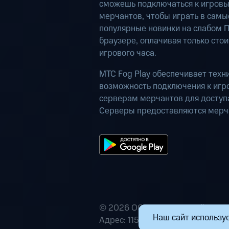
сможешь подключаться к игров
мерчантов, чтобы играть в самы
популярные новинки на слабом П
браузере, оплачивая только сто
игрового часа.
МТС Fog Play обеспечивает техн
возможность подключения к иг
серверам мерчантов для доступа
Серверы предоставляются мерч
© 2026 ООО «Маркетплейс расп
Наш сайт используе
Адрес: 115432, г. Москва, пр-кт А