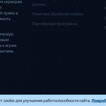
ым серверам
данных
е
К прямо в
Политика обработки cookies
имость
Партнёрская программа
ическую
ровым
 к играм.
антами.
ределенных вычислений». Все права защищены
т cookie для улучшения работоспособности сайта.
Подро
ндропова, д. 18, к. 9 Почта:
fogplay@mts.ru