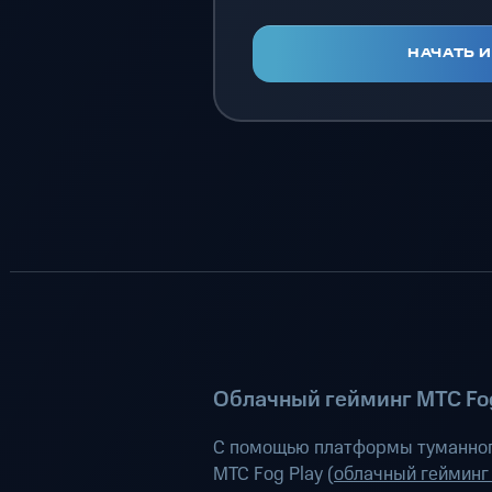
НАЧАТЬ 
Облачный гейминг МТС Fog
С помощью платформы туманног
МТС Fog Play (
облачный гейминг