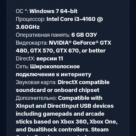
ОС *:
Windows 7 64-bit
Процессор:
Intel Core i3-4160 @
3.60GHz
Оперативная память:
6 GB ОЗУ
Видеокарта:
NVIDIA® GeForce® GTX
480, GTX 570, GTX 670, or better
DirectX:
версии 11
Сеть:
Широкополосное
подключение к интернету
Звуковая карта:
DirectX compatible
soundcard or onboard chipset
Дополнительно:
Compatible with
XInput and DirectInput USB devices
including gamepads and arcade
sticks based on Xbox 360, Xbox One,
and DualShock controllers. Steam