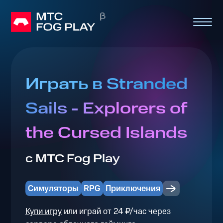
Играть в Stranded
Sails - Explorers of
the Cursed Islands
с МТС Fog Play
Симуляторы
RPG
Приключения
Купи игру
или играй от 24 ₽/час через