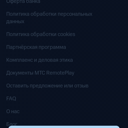
Оферта банка
Политика обработки персональных
данных
Политика обработки cookies
Партнёрская программа
Комплаенс и деловая этика
Документы MTC RemotePlay
Оставить предложение или отзыв
FAQ
О нас
Блог