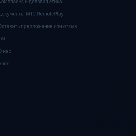
Комплаенс и деловая этика
Документы MTC RemotePlay
Оставить предложение или отзыв
FAQ
О нас
Блог