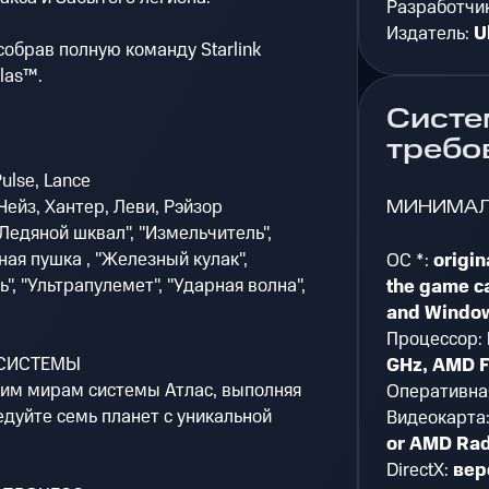
Разработчи
Издатель:
U
обрав полную команду Starlink
tlas™.
Систе
требо
Pulse, Lance
МИНИМА
Чейз, Хантер, Леви, Рэйзор
"Ледяной шквал", "Измельчитель",
ная пушка , "Железный кулак",
ОС *:
origin
", "Ультрапулемет", "Ударная волна",
the game c
and Window
Процессор:
 СИСТЕМЫ
GHz, AMD F
ким мирам системы Атлас, выполняя
Оперативна
дуйте семь планет с уникальной
Видеокарта
or AMD Ra
DirectX:
вер