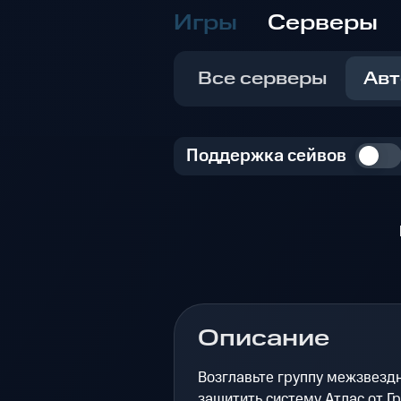
Игры
Серверы
Все серверы
Авт
Поддержка сейвов
Описание
Возглавьте группу межзвездн
защитить систему Атлас от Гр