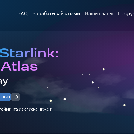
FAQ
Зарабатывай с нами
Наши планы
Проду
Starlink:
 Atlas
ay
чные
ейминга из списка ниже и