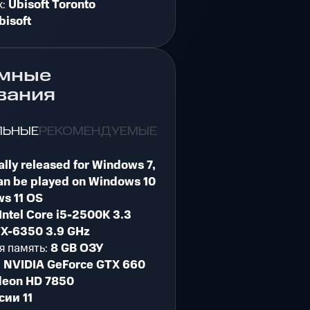
к:
Ubisoft Toronto
bisoft
мные
вания
ЛЬНЫЕ
РЕКОМЕНДУЕМЫЕ
ally released for Windows 7,
an be played on Windows 10
s 11 OS
Intel Core i5-2500K 3.3
X-6350 3.9 GHz
я память:
8 GB ОЗУ
:
NVIDIA GeForce GTX 660
deon HD 7850
сии 11