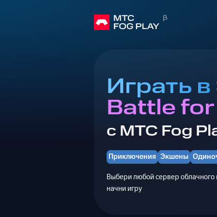
Играть в 
Battle for
с МТС Fog Pl
Приключения
Экшены
Одино
Выбери любой сервер облачного г
начни игру