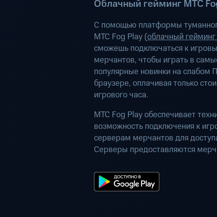
Облачный гейминг МТС Fog
С помощью платформы туманног
МТС Fog Play (
облачный гейминг
сможешь подключаться к игров
мерчантов, чтобы играть в самы
популярные новинки на слабом П
браузере, оплачивая только сто
игрового часа.
МТС Fog Play обеспечивает техн
возможность подключения к иг
серверам мерчантов для доступа
Серверы предоставляются мерч