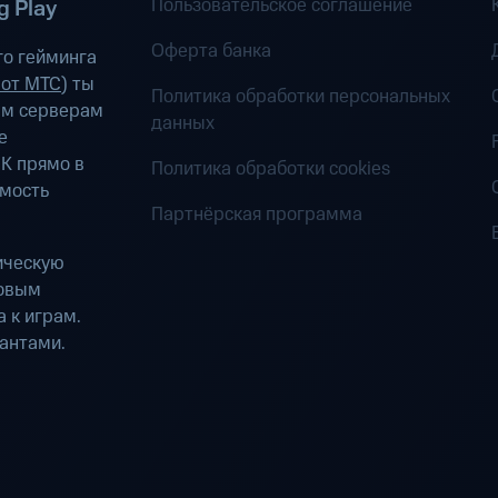
Пользовательское соглашение
 Play
Оферта банка
о гейминга
 от МТС
) ты
Политика обработки персональных
ым серверам
данных
е
К прямо в
Политика обработки cookies
имость
Партнёрская программа
ическую
ровым
 к играм.
антами.