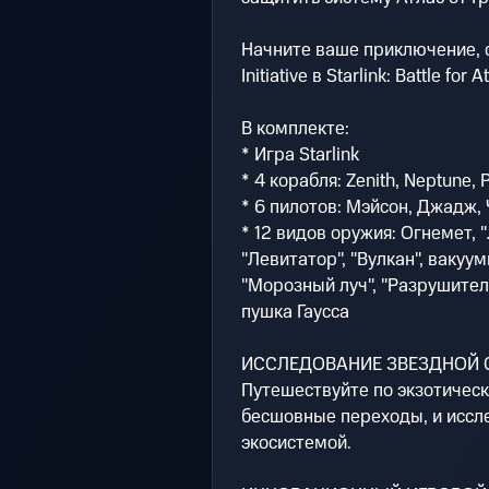
Начните ваше приключение, с
Initiative в Starlink: Battle for A
В комплекте:
* Игра Starlink
* 4 корабля: Zenith, Neptune, 
* 6 пилотов: Мэйсон, Джадж, 
* 12 видов оружия: Огнемет, 
"Левитатор", "Вулкан", вакуум
"Морозный луч", "Разрушитель
пушка Гаусса
ИССЛЕДОВАНИЕ ЗВЕЗДНОЙ
Путешествуйте по экзотичес
бесшовные переходы, и иссле
экосистемой.