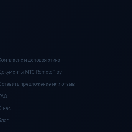
Комплаенс и деловая этика
Документы MTC RemotePlay
Оставить предложение или отзыв
FAQ
О нас
Блог