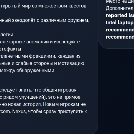
Место на ди
открытый мир со множеством квестов
Дополнител
reported is
енный звездолёт с различным оружием,
Intel lapt
recommende
ологии
recommend
ланетарные аномалии и исследуйте
ртефакты
опланетными фракциями, каждая из
ьные и слабые стороны и мотивацию.
 между обнаруженными
следует знать, что общая игровая
с рядом улучшений), это не прямое
но новая история. Новым игрокам не
com: Nexus, чтобы сразу приступить к