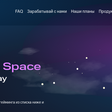
FAQ
Зарабатывай с нами
Наши планы
Проду
 Space
ay
ейминга из списка ниже и