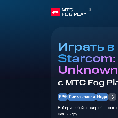
Играть в
Starcom:
Unknown
с МТС Fog Pl
RPG
Приключения
Инди
Выбери любой сервер облачного г
начни игру