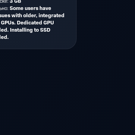
ске:
3 GB
ьно:
Some users have
sues with older, integrated
op GPUs. Dedicated GPU
d. Installing to SSD
ed.