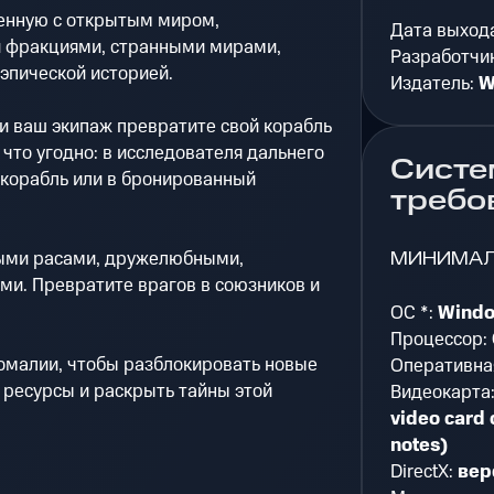
енную с открытым миром,
Дата выход
 фракциями, странными мирами,
Разработчи
эпической историей.
Издатель:
W
и ваш экипаж превратите свой корабль
 что угодно: в исследователя дальнего
Систе
 корабль или в бронированный
требо
МИНИМА
ными расами, дружелюбными,
и. Превратите врагов в союзников и
ОС *:
Windo
Процессор:
омалии, чтобы разблокировать новые
Оперативна
 ресурсы и раскрыть тайны этой
Видеокарта
video card 
notes)
DirectX:
вер