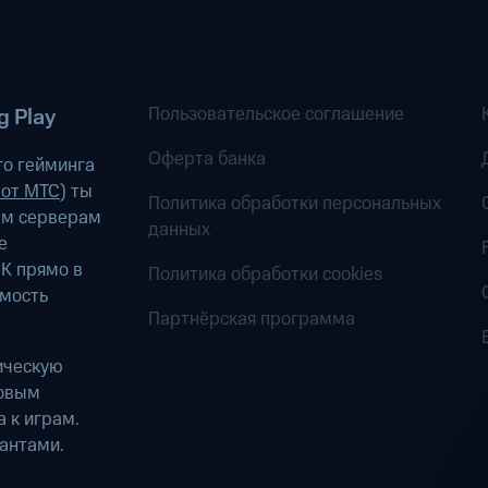
Пользовательское соглашение
 Play
Оферта банка
о гейминга
 от МТС
) ты
Политика обработки персональных
ым серверам
данных
е
К прямо в
Политика обработки cookies
имость
Партнёрская программа
ическую
ровым
 к играм.
антами.