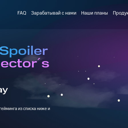
FAQ
Зарабатывай с нами
Наши планы
Проду
Spoiler
lector´s
ay
ейминга из списка ниже и