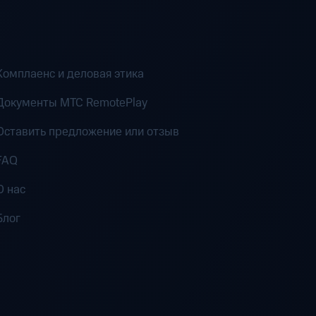
Комплаенс и деловая этика
Документы MTC RemotePlay
Оставить предложение или отзыв
FAQ
О нас
Блог