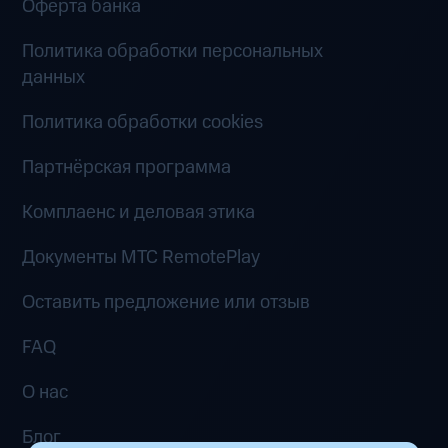
Оферта банка
Политика обработки персональных
данных
Политика обработки cookies
Партнёрская программа
Комплаенс и деловая этика
Документы MTC RemotePlay
Оставить предложение или отзыв
FAQ
О нас
Блог