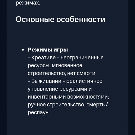
режимах.
Основные особенности
Режимы игры
- Креативе - неограниченные
ресурсы, мгновенное
строительство, нет смерти
- Выживании - реалистичное
управление ресурсами и
инвентарными возможностями;
ручное строительство; смерть /
респаун