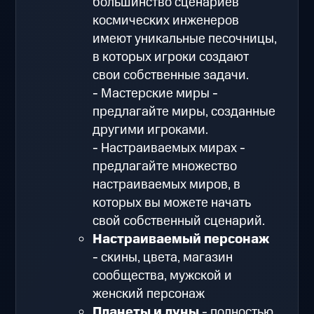
большинство сценариев
космических инженеров
имеют уникальные песочницы,
в которых игроки создают
свои собственные задачи.
- Мастерские миры -
предлагайте миры, созданные
другими игроками.
- Настраиваемых мирах -
предлагайте множество
настраиваемых миров, в
которых вы можете начать
свой собственный сценарий.
Настраиваемый персонаж
- скины, цвета, магазин
сообщества, мужской и
женский персонаж
Планеты и луны
- полностью