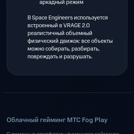
аркадный режим
В Space Engineers используется
встроенный в VRAGE 2.0
реалистичный объемный
физический движок: все объекты
можно собирать, разбирать,
повреждать и разрушать.
Облачный гейминг МТС Fog Play