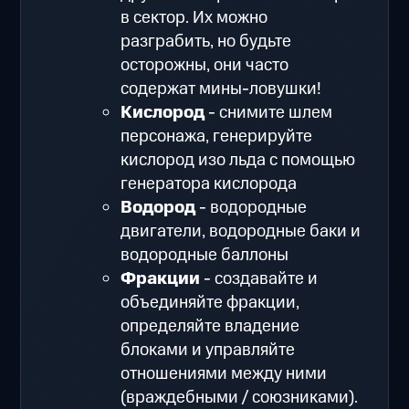
в сектор. Их можно
разграбить, но будьте
осторожны, они часто
содержат мины-ловушки!
Кислород
- снимите шлем
персонажа, генерируйте
кислород изо льда с помощью
генератора кислорода
Водород
- водородные
двигатели, водородные баки и
водородные баллоны
Фракции
- создавайте и
объединяйте фракции,
определяйте владение
блоками и управляйте
отношениями между ними
(враждебными / союзниками).