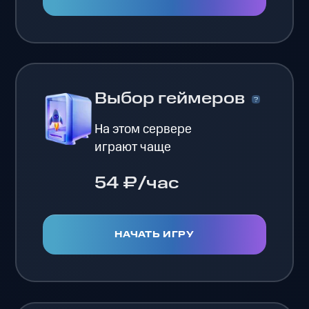
Выбор геймеров
На этом сервере
играют чаще
54 ₽/час
НАЧАТЬ ИГРУ