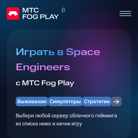
Играть в Space
Engineers
с МТС Fog Play
Выживание
Симуляторы
Стратегии
Выбери любой сервер облачного гейминга
из списка ниже и начни игру