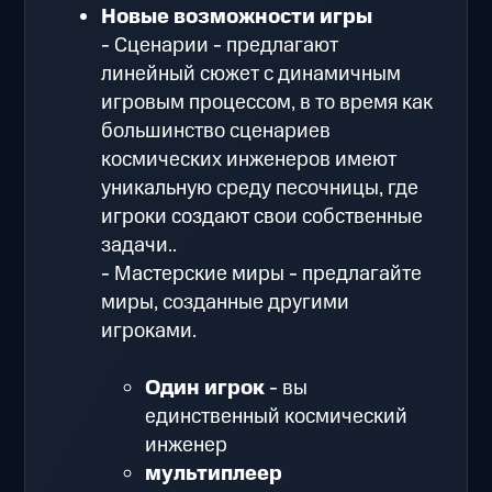
Новые возможности игры
- Сценарии - предлагают
линейный сюжет с динамичным
игровым процессом, в то время как
большинство сценариев
космических инженеров имеют
уникальную среду песочницы, где
игроки создают свои собственные
задачи..
- Мастерские миры - предлагайте
миры, созданные другими
игроками.
Один игрок
- вы
единственный космический
инженер
мультиплеер