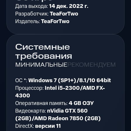
Дата выхода:
14 дек. 2022 г.
Разработчик:
TeaForTwo
Издатель:
TeaForTwo
Системные
требования
МИНИМАЛЬНЫЕ
РЕКОМЕНДУЕМЫЕ
ОС *:
Windows 7 (SP1+)/8.1/10 64bit
Процессор:
Intel i5-2300/AMD FX-
4300
Оперативная память:
4 GB ОЗУ
Видеокарта:
nVidia GTX 560
(2GB)/AMD Radeon 7850 (2GB)
DirectX:
версии 11