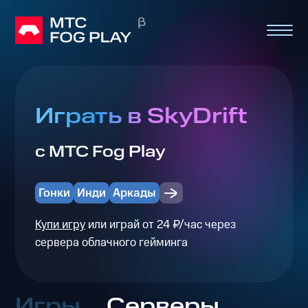
Играть в SkyDrift
с МТС Fog Play
Гонки
Инди
Аркады
Купи игру
или играй от 24 ₽/час через
сервера облачного гейминга
Игры
Серверы