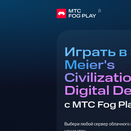
Играть в 
Meier's
Civilizatio
Digital D
с МТС Fog Pl
Выбери любой сервер облачного г