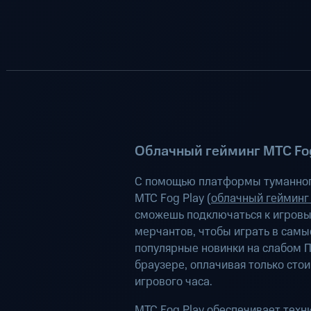
Облачный гейминг МТС Fog
С помощью платформы туманног
МТС Fog Play (
облачный гейминг
сможешь подключаться к игров
мерчантов, чтобы играть в самы
популярные новинки на слабом П
браузере, оплачивая только сто
игрового часа.
МТС Fog Play обеспечивает техн