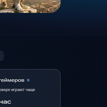
геймеров
рвере играют чаще
час