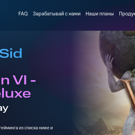
FAQ
Зарабатывай с нами
Наши планы
Проду
Sid
n VI -
eluxe
ay
ейминга из списка ниже и