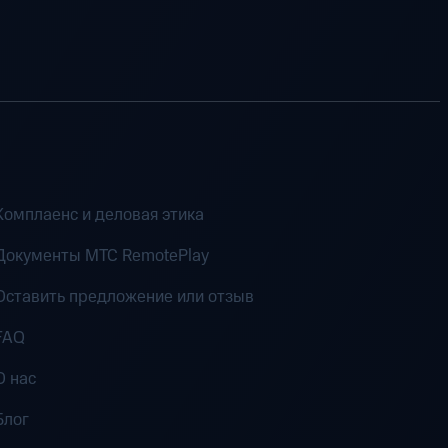
Комплаенс и деловая этика
Документы MTC RemotePlay
Оставить предложение или отзыв
FAQ
О нас
Блог