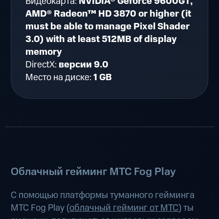
Видеокарта:
NVIDIA® Geforce 9600GT,
AMD® Radeon™ HD 3870 or higher (it
must be able to manage Pixel Shader
3.0) with at least 512MB of display
memory
DirectX:
версии 9.0
Место на диске:
1 GB
Облачный гейминг МТС Fog Play
С помощью платформы туманного гейминга
МТС Fog Play (
облачный гейминг от МТС
) ты