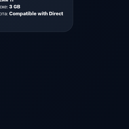
сии 11
ске:
3 GB
рта:
Compatible with Direct