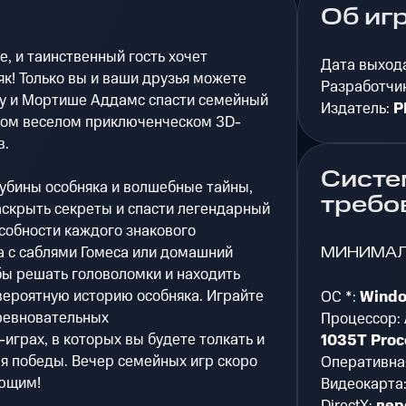
Об иг
е, и таинственный гость хочет
Дата выход
як! Только вы и ваши друзья можете
Разработчи
есу и Мортише Аддамс спасти семейный
Издатель:
P
вом веселом приключенческом 3D-
в.
Систе
убины особняка и волшебные тайны,
требо
аскрыть секреты и спасти легендарный
собности каждого знакового
МИНИМА
а с саблями Гомеса или домашний
бы решать головоломки и находить
ероятную историю особняка. Играйте
ОС *:
Windo
оревновательных
Процессор:
играх, в которых вы будете толкать и
1035T Proc
я победы. Вечер семейных игр скоро
Оперативна
ющим!
Видеокарта