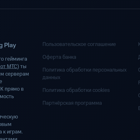
Пользовательское соглашение
 Play
Оферта банка
о гейминга
 от МТС
) ты
Политика обработки персональных
ым серверам
данных
е
К прямо в
Политика обработки cookies
имость
Партнёрская программа
ическую
ровым
 к играм.
антами.