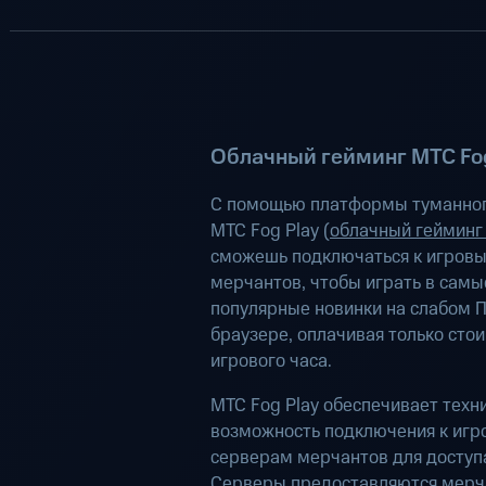
Облачный гейминг МТС Fog
С помощью платформы туманног
МТС Fog Play (
облачный гейминг
сможешь подключаться к игров
мерчантов, чтобы играть в самы
популярные новинки на слабом П
браузере, оплачивая только сто
игрового часа.
МТС Fog Play обеспечивает техн
возможность подключения к иг
серверам мерчантов для доступа
Серверы предоставляются мерч