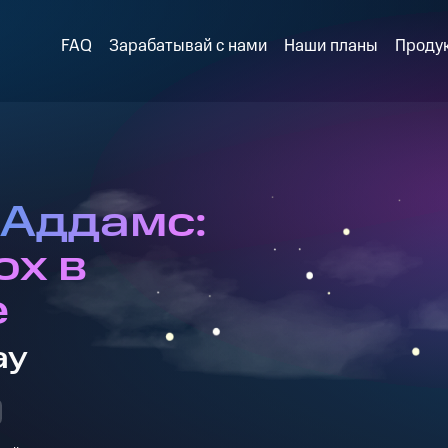
FAQ
Зарабатывай с нами
Наши планы
Проду
 Аддамс:
ох в
е
ay