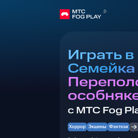
Играть в
Семейка
Перепол
особняк
с МТС Fog Pl
Хоррор
Экшены
Фэнтези