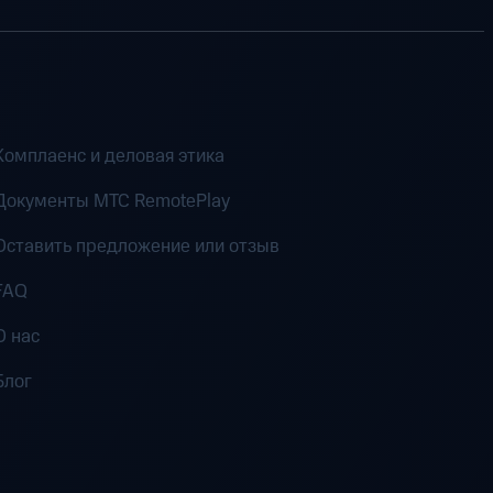
Комплаенс и деловая этика
Документы MTC RemotePlay
Оставить предложение или отзыв
FAQ
О нас
Блог