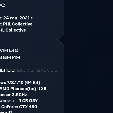
ре
а:
24 сен. 2021 г.
к:
PHL Collective
HL Collective
мные
вания
ЛЬНЫЕ
РЕКОМЕНДУЕМЫЕ
ws 7/8.1/10 (64 Bit)
AMD Phenom(tm) II X6
essor 2.6GHz
я память:
4 GB ОЗУ
:
GeForce GTX 460