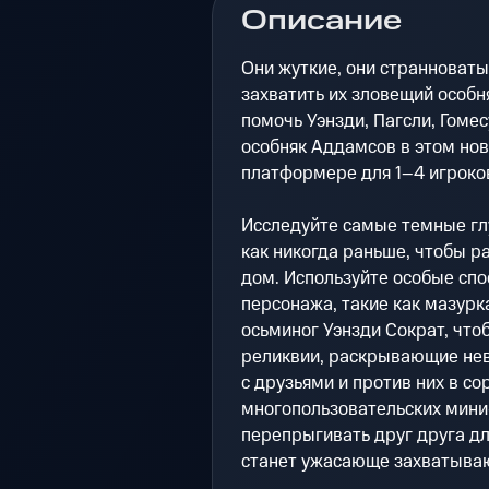
Описание
Они жуткие, они странноваты
захватить их зловещий особн
помочь Уэнзди, Пагсли, Гом
особняк Аддамсов в этом но
платформере для 1–4 игроко
Исследуйте самые темные гл
как никогда раньше, чтобы р
дом. Используйте особые спо
персонажа, такие как мазурк
осьминог Уэнзди Сократ, что
реликвии, раскрывающие нев
с друзьями и против них в с
многопользовательских мини-
перепрыгивать друг друга дл
станет ужасающе захватыва