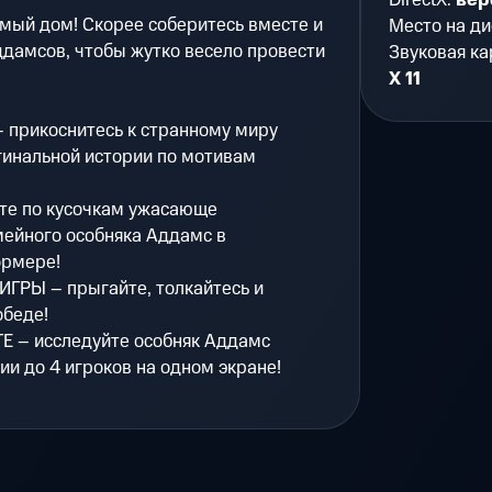
DirectX:
вер
бимый дом! Скорее соберитесь вместе и
Место на ди
ддамсов, чтобы жутко весело провести
Звуковая ка
X 11
прикоснитесь к странному миру
гинальной истории по мотивам
е по кусочкам ужасающе
ейного особняка Аддамс в
рмере!
РЫ – прыгайте, толкайтесь и
обеде!
 – исследуйте особняк Аддамс
ии до 4 игроков на одном экране!