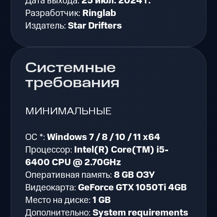
Дата выхода:
25 июл. 2024 г.
Разработчик:
Ringlab
Издатель:
Star Drifters
Системные
требования
МИНИМАЛЬНЫЕ
ОС *:
Windows 7 / 8 / 10 / 11 x64
Процессор:
Intel(R) Core(TM) i5-
6400 CPU @ 2.70GHz
Оперативная память:
8 GB ОЗУ
Видеокарта:
GeForce GTX 1050Ti 4GB
Место на диске:
1 GB
Дополнительно:
System requirements