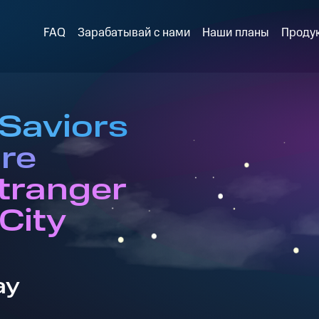
FAQ
Зарабатывай с нами
Наши планы
Проду
 Saviors
re
tranger
City
ay