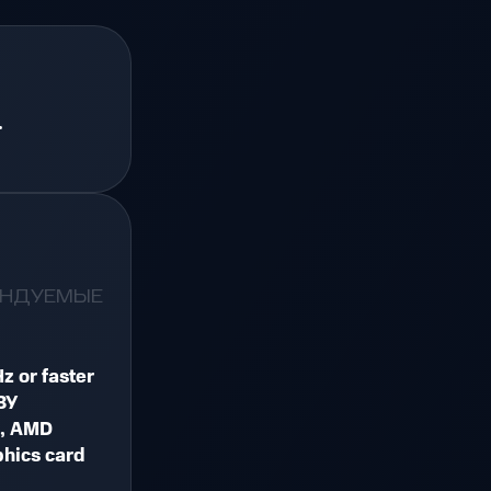
.
.
ЕНДУЕМЫЕ
z or faster
ЗУ
0, AMD
hics card