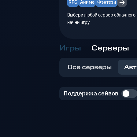
RPG
Аниме
Фэнтези
Выбери любой сервер облачного г
начни игру
Игры
Серверы
Все серверы
Авт
Поддержка сейвов