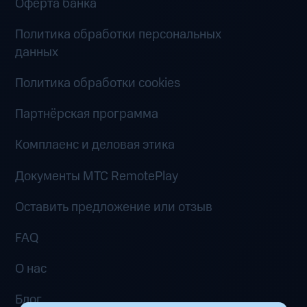
Оферта банка
Политика обработки персональных
данных
Политика обработки cookies
Партнёрская программа
Комплаенс и деловая этика
Документы MTC RemotePlay
Оставить предложение или отзыв
FAQ
О нас
Блог