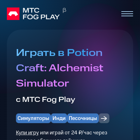
Играть в Potion
Craft: Alchemist
Simulator
с МТС Fog Play
Симуляторы
Инди
Песочницы
Купи игру
или играй от 24 ₽/час через