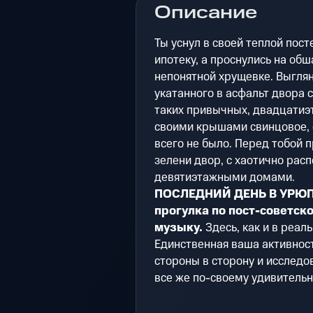
Описание
Ты уснул в своей теплой пост
ипотеку, а проснулись на обш
непонятной хрущевке. Выглян
укатанного в асфальт двора 
таких привычных, двадцати
своими крышами свинцовое, се
всего не было. Перед тобой 
зелени двор, с хаотично рас
девятиэтажными домами.
ПОСЛЕДНИЙ ДЕНЬ В УРЮП
прогулка по пост-советск
музыку.
Здесь, как и в реаль
Единственная ваша активност
стороны в сторону и исследо
все же по-своему удивительн