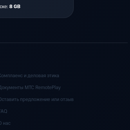
ске:
8 GB
Комплаенс и деловая этика
Документы MTC RemotePlay
Оставить предложение или отзыв
FAQ
О нас