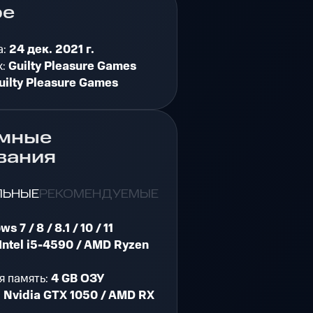
ре
а:
24 дек. 2021 г.
к:
Guilty Pleasure Games
uilty Pleasure Games
мные
вания
ЛЬНЫЕ
РЕКОМЕНДУЕМЫЕ
s 7 / 8 / 8.1 / 10 / 11
Intel i5-4590 / AMD Ryzen
я память:
4 GB ОЗУ
:
Nvidia GTX 1050 / AMD RX