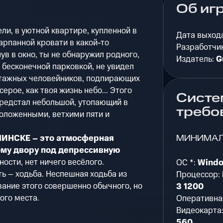
Об иг
ели, в уютной квартире, купленной в
Дата выход
арпанной кровати в какой-то
Разработчи
ув в окно, ты не обнаружил родного,
Издатель:
G
с бесконечной парковкой, не увидел
этажных человейников, подпирающих
рое, как твоя жизнь небо... Этого
Систе
предстал небольшой, утопающий в
требо
положенными, ветхими пяти и
МИНИМА
ИНСКЕ – это атмосферная
ому двору под депрессивную
ности, нет ничего весёлого.
ОС *:
Window
ь – ходьба. Неспешная ходьба из
Процессор:
вание этого совершенно обычного, но
3 1200
ого места.
Оперативна
Видеокарта
560