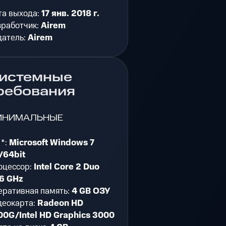
та выхода:
17 янв. 2018 г.
зработчик:
Airem
датель:
Airem
истемные
ребования
ИНИМАЛЬНЫЕ
 *:
Microsoft Windows 7
/64bit
оцессор:
Intel Core 2 Duo
66 GHz
еративная память:
4 GB ОЗУ
деокарта:
Radeon HD
00G/Intel HD Graphics 3000