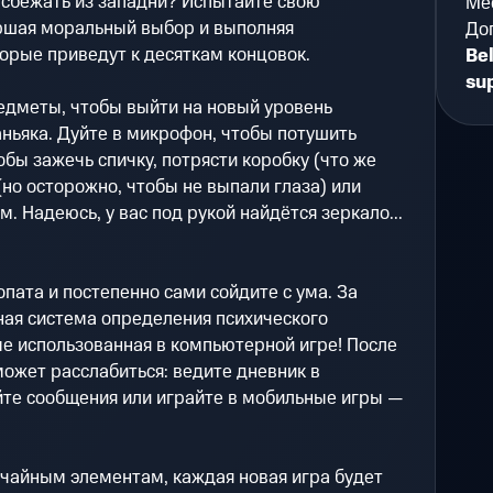
 сбежать из западни? Испытайте свою
Мес
ршая моральный выбор и выполняя
До
орые приведут к десяткам концовок.
Be
su
дметы, чтобы выйти на новый уровень
ньяка. Дуйте в микрофон, чтобы потушить
обы зажечь спичку, потрясти коробку (что же
(но осторожно, чтобы не выпали глаза) или
. Надеюсь, у вас под рукой найдётся зеркало...
пата и постепенно сами сойдите с ума. За
ная система определения психического
е использованная в компьютерной игре! После
может расслабиться: ведите дневник в
йте сообщения или играйте в мобильные игры —
учайным элементам, каждая новая игра будет