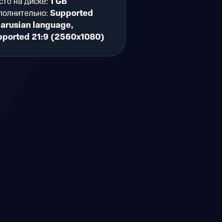
то на диске:
1 GB
полнительно:
Supported
larusian language,
pported 21:9 (2560x1080)