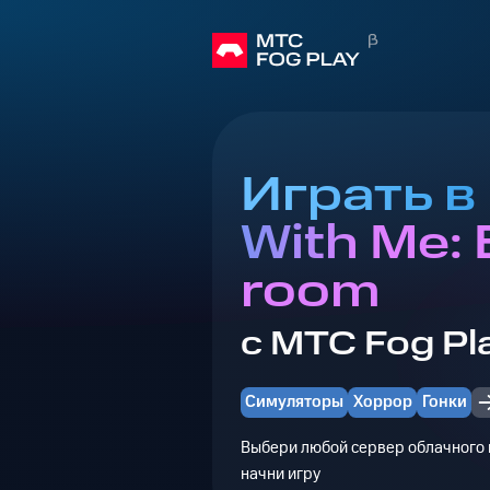
Играть в 
With Me:
room
с МТС Fog Pl
Симуляторы
Хоррор
Гонки
Выбери любой сервер облачного г
начни игру