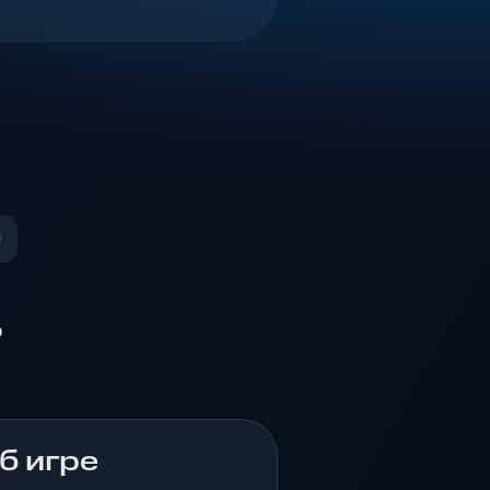
о
б игре