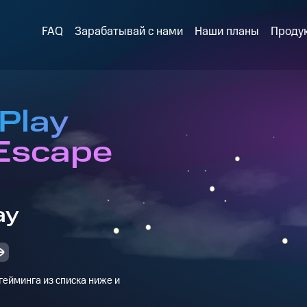
FAQ
Зарабатывай с нами
Наши планы
Проду
Play
 Escape
ay
ейминга из списка ниже и