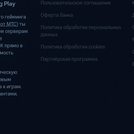
Пользовательское соглашение
 Play
Оферта банка
о гейминга
 от МТС
) ты
Политика обработки персональных
ым серверам
данных
е
К прямо в
Политика обработки cookies
имость
Партнёрская программа
ическую
ровым
 к играм.
антами.