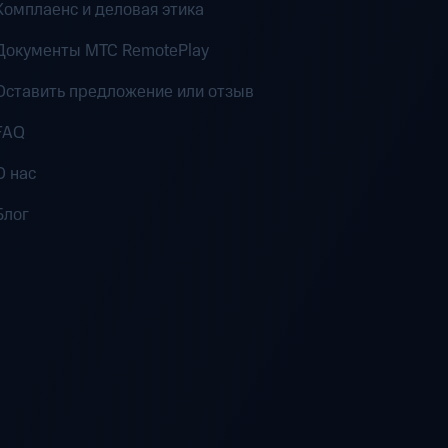
Комплаенс и деловая этика
Документы MTC RemotePlay
Оставить предложение или отзыв
FAQ
О нас
Блог