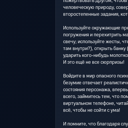
пожертвовать другом, чтобы
человеческую природу, сове
второстепенные задания, кот
Используйте окружающие пре
погружения и перехитрить ма
свечу; используйте жесты, чт
там внутри?), открыть банку 
ударить кого-нибудь молотком
И это ещё не все сюрпризы!
Войдите в мир опасного психо
безумие отвечает реалистич
состояния персонажа, впервы
всего, займитесь тем, что по
виртуальном телефоне, чита
всё, чтобы не сойти с ума!
И помните, что благодаря сл