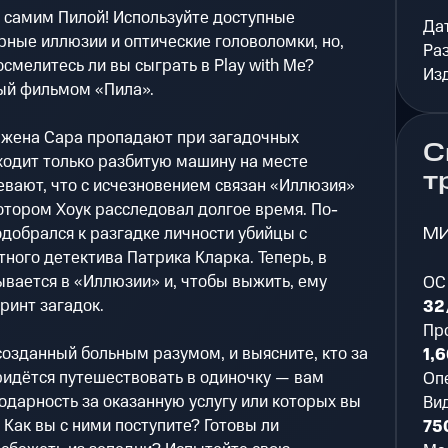
ю самим Пилой! Используйте доступные
Да
ные иллюзии и оптические головоломки, но,
Ра
осмелитесь ли вы сыграть в Play with Me?
Из
ый фильмом «Пила».
о жена Сара пропадают при загадочных
С
ходит только разбитую машину на месте
т
евают, что с исчезновением связан «Иллюзия»
отором Хоук расследовал долгое время. По-
М
одобрался к разгадке личности убийцы с
ного детектива Патрика Кларка. Теперь, в
ывается в «Иллюзии» и, чтобы выжить, ему
ОС
ринт загадок.
32
Пр
озданный больным разумом, и выясните, кто за
1,
придётся путешествовать в одиночку — вам
Оп
годарность за оказанную услугу или которых вы
Ви
 Как вы с ними поступите? Готовы ли
75