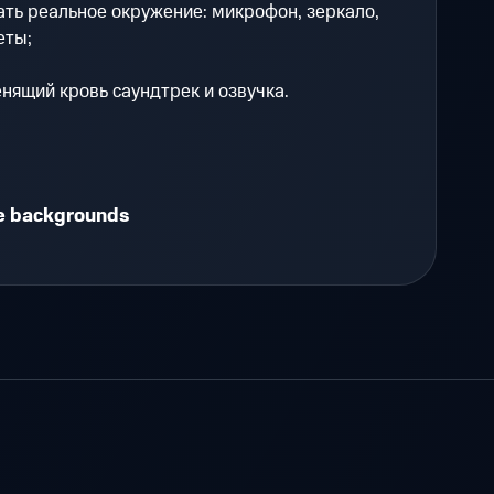
ть реальное окружение: микрофон, зеркало,
еты;
ящий кровь саундтрек и озвучка.
le backgrounds