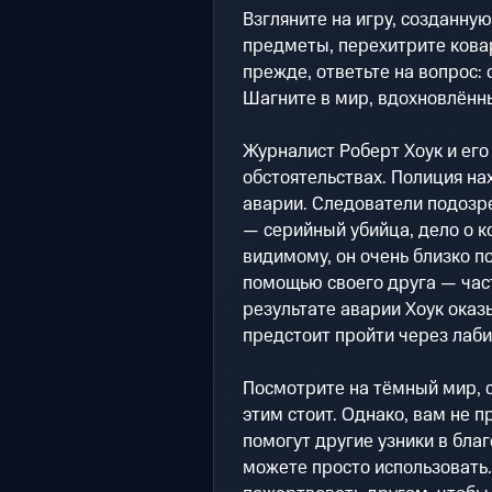
Взгляните на игру, созданну
предметы, перехитрите ковар
прежде, ответьте на вопрос: 
Шагните в мир, вдохновлённ
Журналист Роберт Хоук и ег
обстоятельствах. Полиция на
аварии. Следователи подозр
— серийный убийца, дело о к
видимому, он очень близко п
помощью своего друга — част
результате аварии Хоук оказ
предстоит пройти через лаби
Посмотрите на тёмный мир, с
этим стоит. Однако, вам не 
помогут другие узники в бла
можете просто использовать.