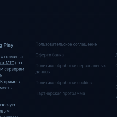
Пользовательское соглашение
 Play
Оферта банка
о гейминга
 от МТС
) ты
Политика обработки персональных
ым серверам
данных
е
К прямо в
Политика обработки cookies
имость
Партнёрская программа
ическую
ровым