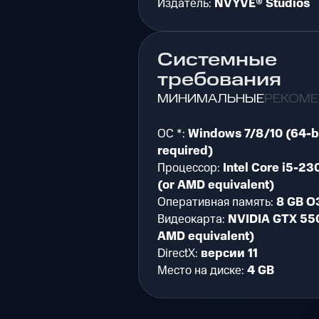
Издатель:
NVYVE® Studios
Системные
требования
МИНИМАЛЬНЫЕ
РЕКОМ
ОС *:
Windows 7/8/10 (64-b
required)
Процессор:
Intel Core i5-23
(or AMD equivalent)
Оперативная память:
8 GB О
Видеокарта:
NVIDIA GTX 550
AMD equivalent)
DirectX:
версии 11
Место на диске:
4 GB