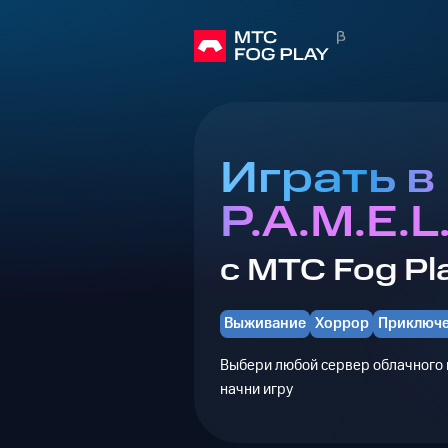
Играть в
P.A.M.E.L
с МТС Fog Pl
Выживание
Хоррор
Приключ
Выбери любой сервер облачного г
начни игру