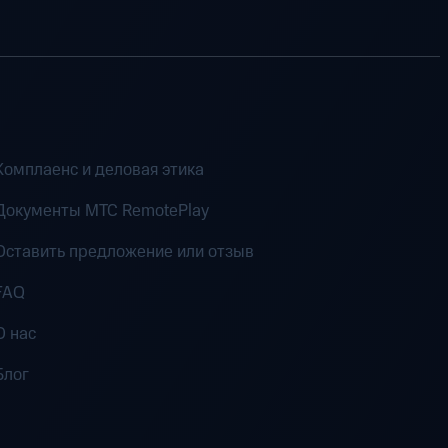
Комплаенс и деловая этика
Документы MTC RemotePlay
Оставить предложение или отзыв
FAQ
О нас
Блог