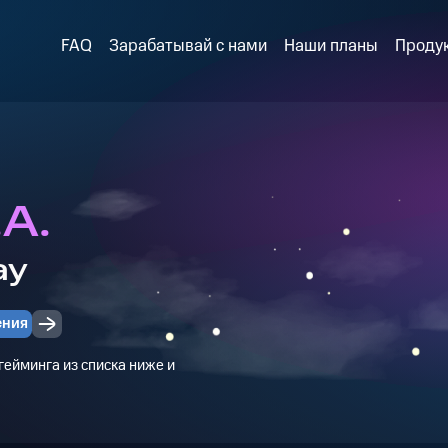
FAQ
Зарабатывай с нами
Наши планы
Проду
.A.
ay
ения
ейминга из списка ниже и