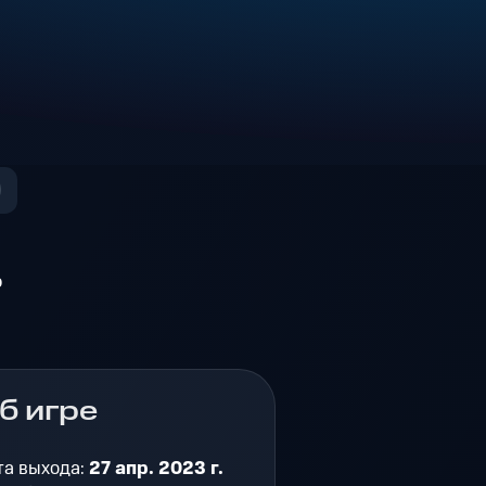
о
б игре
та выхода:
27 апр. 2023 г.