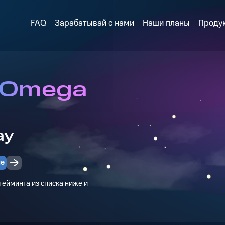
FAQ
Зарабатывай с нами
Наши планы
Проду
в Omega
ay
ые
ейминга из списка ниже и