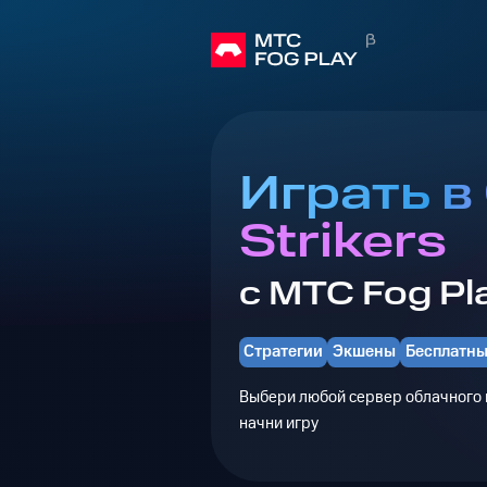
Играть 
Strikers
с МТС Fog Pl
Стратегии
Экшены
Бесплатн
Выбери любой сервер облачного г
начни игру