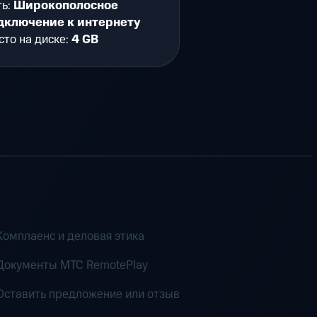
ть:
Широкополосное
дключение к интернету
то на диске:
4 GB
Комплаенс и деловая этика
Документы MTC RemotePlay
Оставить предложение или отзыв