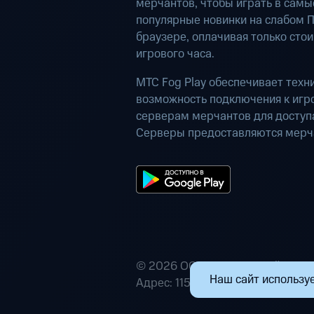
мерчантов, чтобы играть в самы
популярные новинки на слабом П
браузере, оплачивая только сто
игрового часа.
МТС Fog Play обеспечивает техн
возможность подключения к иг
серверам мерчантов для доступа
Серверы предоставляются мерч
© 2026 ООО «Маркетплейс расп
Наш сайт используе
Адрес: 115432, г. Москва, пр-кт А