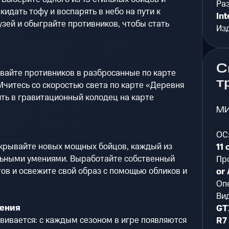
Ра
кидать тофу и воспарять в небо на пути к
Int
узей и обыграйте противников, чтобы стать
Из
С
вайте противников в разбросанные по карте
т
Мчитесь со скоростью света по карте «Деревня
ить в гравитационный колодец на карте
М
ОС
крывайте новых мощных бойцов, каждый из
11 
льными умениями. Выработайте собственный
Пр
ов и освежите свой образ с помощью обликов и
or
Оп
Ви
ления
GT
звивается: с каждым сезоном в игре появляются
R7