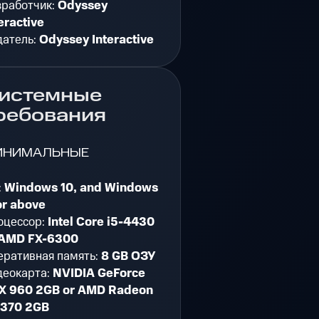
зработчик:
Odyssey
eractive
датель:
Odyssey Interactive
истемные
ребования
ИНИМАЛЬНЫЕ
:
Windows 10, and Windows
or above
оцессор:
Intel Core i5-4430
 AMD FX-6300
еративная память:
8 GB ОЗУ
деокарта:
NVIDIA GeForce
X 960 2GB or AMD Radeon
 370 2GB