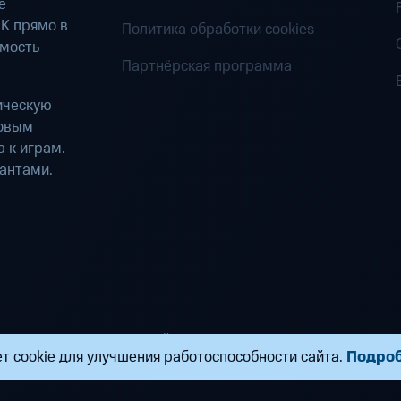
е
К прямо в
Политика обработки cookies
имость
Партнёрская программа
ическую
ровым
 к играм.
антами.
ределенных вычислений». Все права защищены
т cookie для улучшения работоспособности сайта.
Подро
ндропова, д. 18, к. 9 Почта:
fogplay@mts.ru