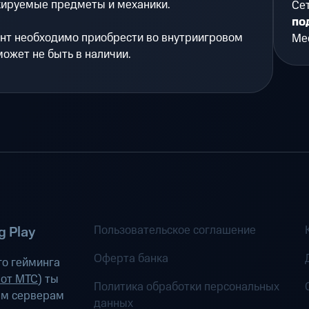
кируемые предметы и механики.
Се
по
нт необходимо приобрести во внутриигровом
Мес
может не быть в наличии.
Пользовательское соглашение
 Play
Оферта банка
о гейминга
 от МТС
) ты
Политика обработки персональных
ым серверам
данных