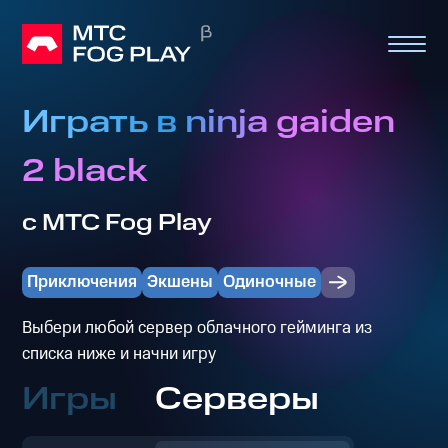
Играть в ninja gaiden
2 black
с МТС Fog Play
Приключения
Экшены
Одиночные
Выбери любой сервер облачного гейминга из
списка ниже и начни игру
Игры
Серверы