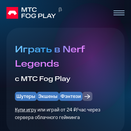
Играть в Nerf
Legends
с МТС Fog Play
Шутеры
Экшены
Фэнтези
Купи игру
или играй от 24 ₽/час через
сервера облачного гейминга