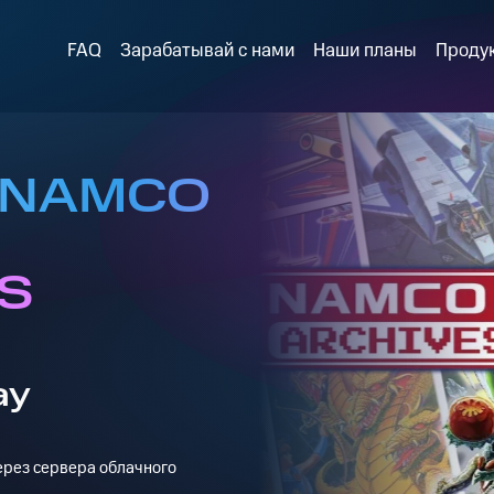
FAQ
Зарабатывай с нами
Наши планы
Проду
в NAMCO
S
ay
через сервера облачного