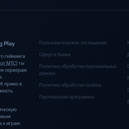
Пользовательское соглашение
 Play
Оферта банка
о гейминга
 от МТС
) ты
Политика обработки персональных
ым серверам
данных
е
К прямо в
Политика обработки cookies
имость
Партнёрская программа
ическую
ровым
 к играм.