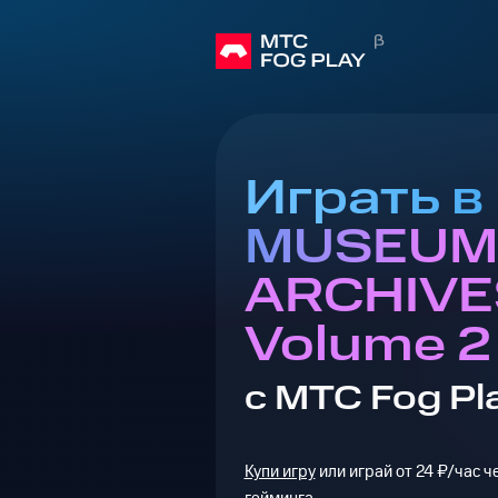
Играть 
MUSEUM
ARCHIVE
Volume 2
с МТС Fog Pl
Купи игру
или играй от 24 ₽/час 