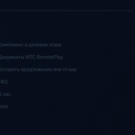
Комплаенс и деловая этика
Документы MTC RemotePlay
Оставить предложение или отзыв
FAQ
О нас
Блог