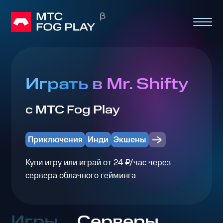
Играть в Mr. Shifty
с МТС Fog Play
Приключения
Инди
Экшены
Купи игру
или играй от 24 ₽/час через
сервера облачного гейминга
Игры
Серверы