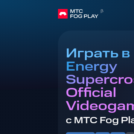
Играть в
Energy
Supercro
Official
Videoga
с МТС Fog Pl