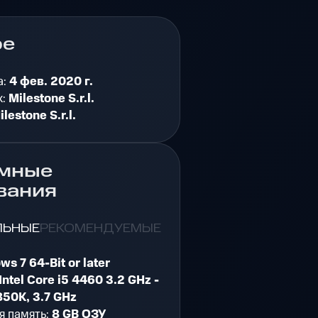
ре
а:
4 фев. 2020 г.
к:
Milestone S.r.l.
ilestone S.r.l.
мные
вания
ЛЬНЫЕ
РЕКОМЕНДУЕМЫЕ
s 7 64-Bit or later
Intel Core i5 4460 3.2 GHz -
50K, 3.7 GHz
я память:
8 GB ОЗУ