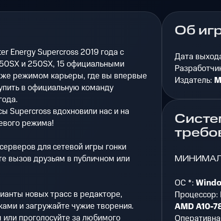
Об иг
r Energy Supercross 2019 года с
Дата выход
450SX и 250SX, 15 официальными
Разработчи
акже режимом карьеры, где вы впервые
Издатель:
M
тупить в официальную команду
года.
ы Supercross вдохновили нас и на
Систе
евого режима!
требо
серверов для сетевой игры гонки
МИНИМА
те вызов друзьям в публичном или
ОС *:
Window
ианты новых трасс в редакторе,
Процессор:
ками и загружайте чужие творения.
AMD A10-78
 или проголосуйте за любимого
Оперативна