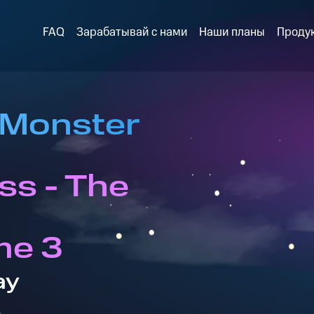
FAQ
Зарабатывай с нами
Наши планы
Проду
 Monster
ss - The
me 3
ay