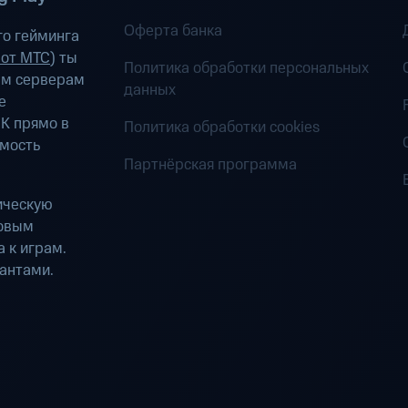
Оферта банка
о гейминга
 от МТС
) ты
Политика обработки персональных
ым серверам
данных
е
К прямо в
Политика обработки cookies
имость
Партнёрская программа
ическую
ровым
 к играм.
антами.