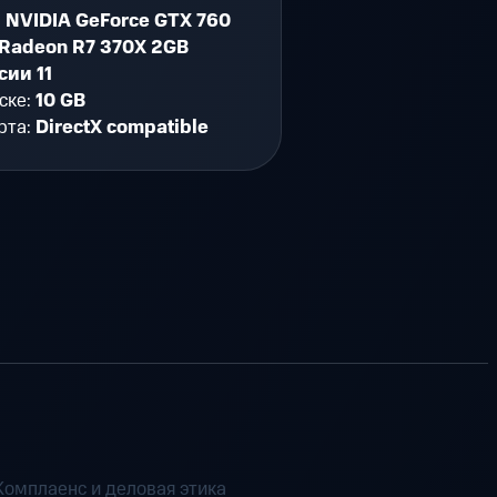
:
NVIDIA GeForce GTX 760
 Radeon R7 370X 2GB
сии 11
ске:
10 GB
рта:
DirectX compatible
Комплаенс и деловая этика