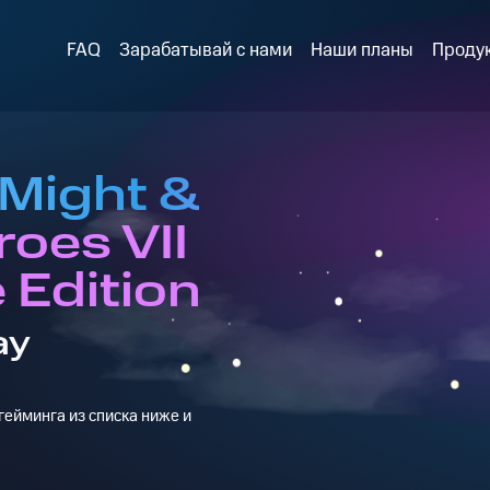
FAQ
Зарабатывай с нами
Наши планы
Проду
 Might &
oes VII
 Edition
ay
ейминга из списка ниже и