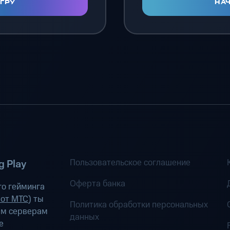
ИГРУ
НАЧ
Пользовательское соглашение
 Play
Оферта банка
о гейминга
 от МТС
) ты
Политика обработки персональных
ым серверам
данных
е