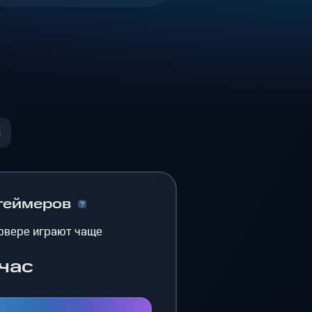
геймеров
рвере играют чаще
час