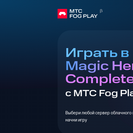
Играть в
Magic Her
Complete
с МТС Fog Pl
Выбери любой сервер облачного г
начни игру