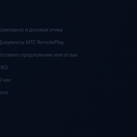
Комплаенс и деловая этика
Документы MTC RemotePlay
Оставить предложение или отзыв
FAQ
О нас
Блог