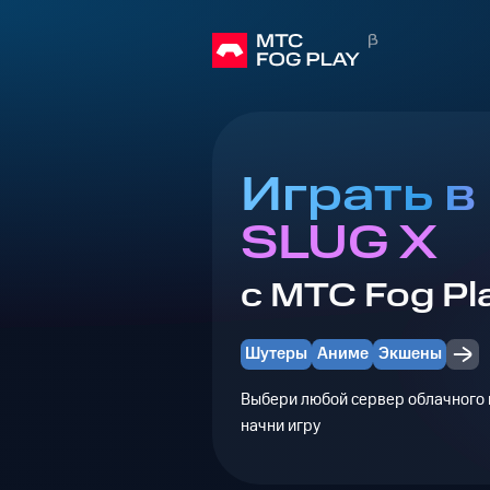
Играть в
SLUG X
с МТС Fog Pl
Шутеры
Аниме
Экшены
Выбери любой сервер облачного г
начни игру