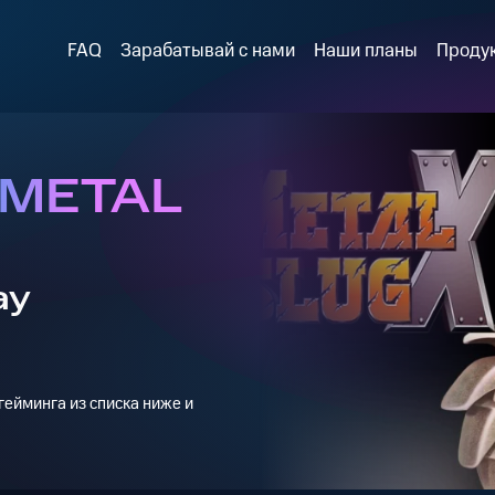
FAQ
Зарабатывай с нами
Наши планы
Проду
 METAL
ay
ейминга из списка ниже и