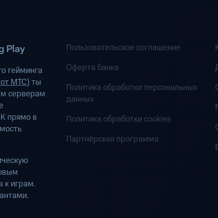
Пользовательское соглашение
 Play
Оферта банка
о гейминга
 от МТС
) ты
Политика обработки персональных
ым серверам
данных
е
К прямо в
Политика обработки cookies
имость
Партнёрская программа
ическую
ровым
 к играм.
антами.