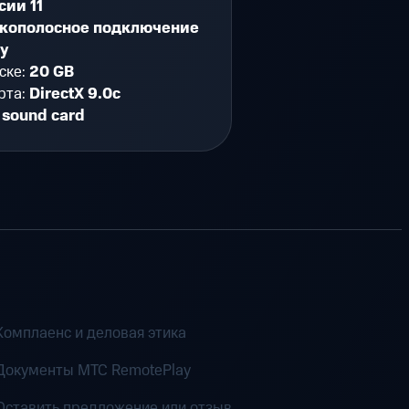
сии 11
кополосное подключение
ту
ске:
20 GB
рта:
DirectX 9.0c
 sound card
Комплаенс и деловая этика
Документы MTC RemotePlay
Оставить предложение или отзыв