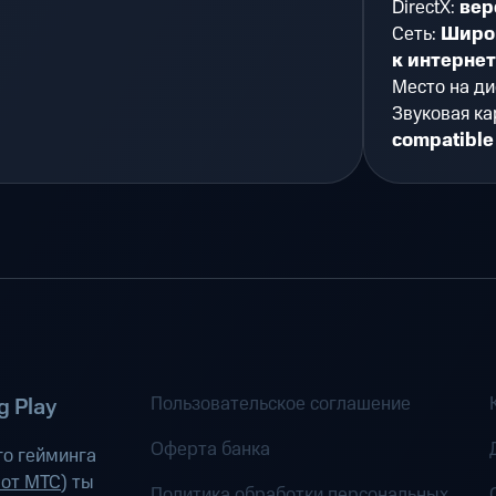
DirectX:
вер
Сеть:
Широ
к интерне
Место на ди
Звуковая ка
compatible
Пользовательское соглашение
 Play
Оферта банка
о гейминга
 от МТС
) ты
Политика обработки персональных