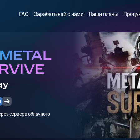
FAQ
Зарабатывай с нами
Наши планы
Проду
 METAL
RVIVE
ay
и
через сервера облачного