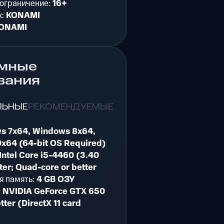
 ограничение:
16+
к:
KONAMI
ONAMI
мные
вания
ЛЬНЫЕ
РЕКОМЕНДУЕМЫЕ
s 7x64, Windows 8x64,
x64 (64-bit OS Required)
Intel Core i5-4460 (3.40
ter; Quad-core or better
я память:
4 GB ОЗУ
:
NVIDIA GeForce GTX 650
tter (DirectX 11 card