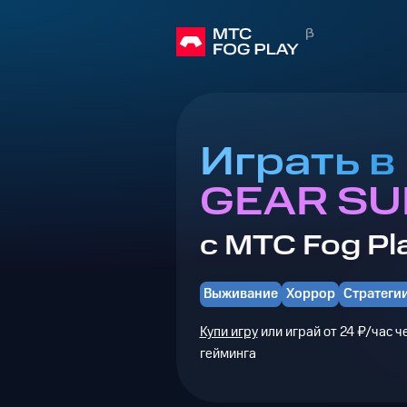
Играть в
GEAR SU
с МТС Fog Pl
Выживание
Хоррор
Стратеги
Купи игру
или играй от 24 ₽/час 
гейминга