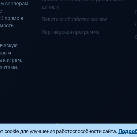
ым серверам
данных
е
К прямо в
Политика обработки cookies
имость
Партнёрская программа
ическую
ровым
 к играм.
антами.
ределенных вычислений». Все права защищены
т cookie для улучшения работоспособности сайта.
Подро
ндропова, д. 18, к. 9 Почта:
fogplay@mts.ru