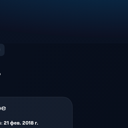
о
ре
а:
21 фев. 2018 г.