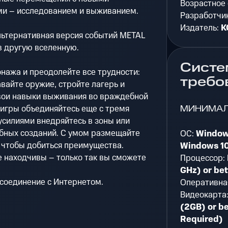
Возрастное
и – исследованием и выживанием.
Разработчи
Издатель:
K
льтернативная версия событий METAL
в другую вселенную.
Систе
нажа и преодолейте все трудности:
требо
вайте оружие, стройте лагерь и
свои навыки выживания во враждебной
МИНИМА
 игры объединяйтесь еще с тремя
силиями внедряйтесь в зоны или
бных созданий. С умом размещайте
ОС:
Window
 чтобы добиться преимущества.
Windows 10
е находчивы – только так вы сможете
Процессор:
GHz) or bet
 соединение с Интернетом.
Оперативна
Видеокарта
(2GB) or be
Required)