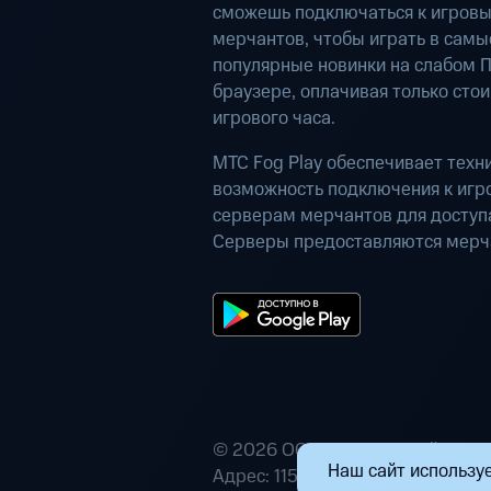
сможешь подключаться к игров
мерчантов, чтобы играть в самы
популярные новинки на слабом П
браузере, оплачивая только сто
игрового часа.
МТС Fog Play обеспечивает техн
возможность подключения к иг
серверам мерчантов для доступа
Серверы предоставляются мерч
© 2026 ООО «Маркетплейс расп
Наш сайт используе
Адрес: 115432, г. Москва, пр-кт А