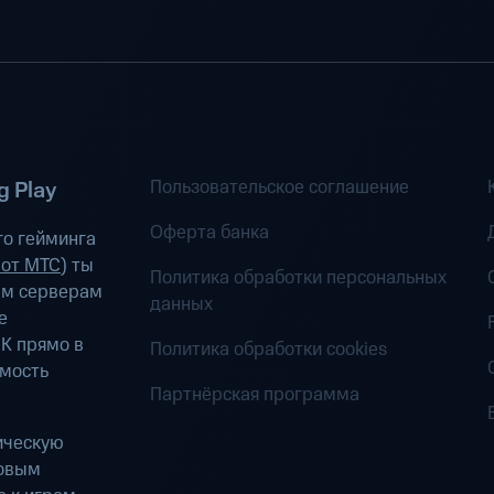
Пользовательское соглашение
 Play
Оферта банка
о гейминга
 от МТС
) ты
Политика обработки персональных
ым серверам
данных
е
К прямо в
Политика обработки cookies
имость
Партнёрская программа
ическую
ровым