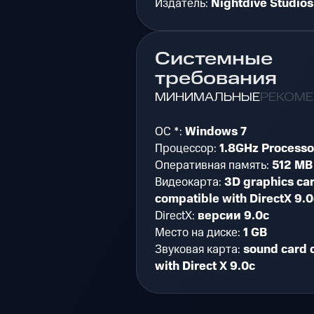
Издатель:
Nightdive Studios
Системные
требования
МИНИМАЛЬНЫЕ
РЕКОМ
ОС *:
Windows 7
Процессор:
1.8GHz Processo
Оперативная память:
512 MB
Видеокарта:
3D graphics ca
compatible with DirectX 9.0
DirectX:
версии 9.0c
Место на диске:
1 GB
Звуковая карта:
sound card 
with Direct X 9.0c