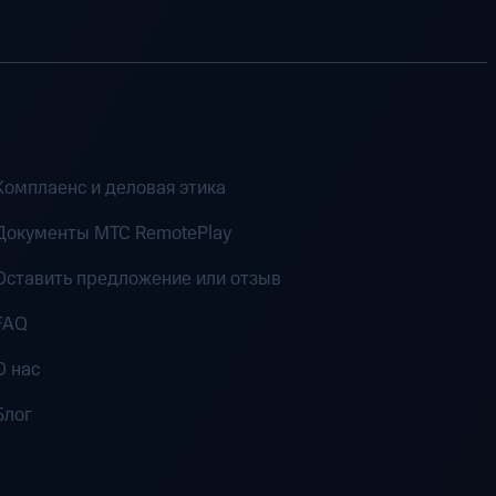
Комплаенс и деловая этика
Документы MTC RemotePlay
Оставить предложение или отзыв
FAQ
О нас
Блог