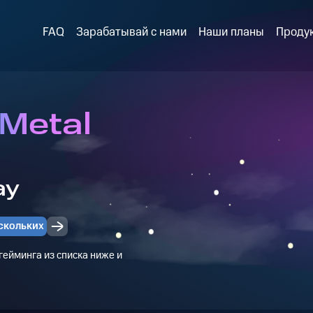
FAQ
Зарабатывай с нами
Наши планы
Проду
 Metal
ay
скольких
ейминга из списка ниже и