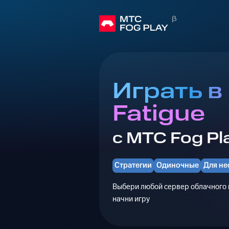
Играть в
Fatigue
с МТС Fog Pl
Стратегии
Одиночные
Для не
Выбери любой сервер облачного г
начни игру