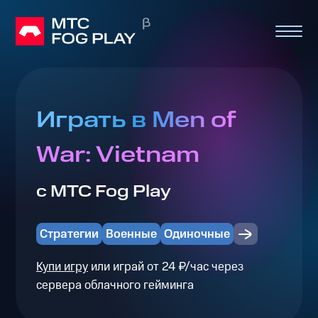
Играть в Men of
War: Vietnam
с МТС Fog Play
Стратегии
Военные
Одиночные
Купи игру
или играй от 24 ₽/час через
сервера облачного гейминга