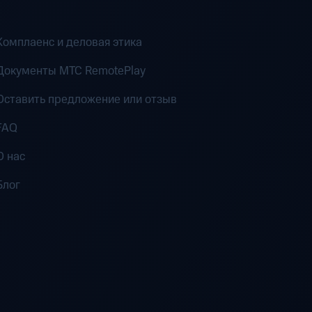
Комплаенс и деловая этика
Документы MTC RemotePlay
Оставить предложение или отзыв
FAQ
О нас
Блог