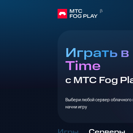
Играть в
Time
с МТС Fog Pl
Выбери любой сервер облачного г
начни игру
Игры
Серверы