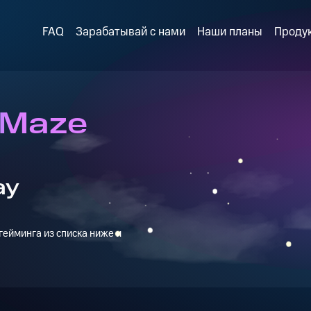
FAQ
Зарабатывай с нами
Наши планы
Проду
 Maze
ay
ейминга из списка ниже и