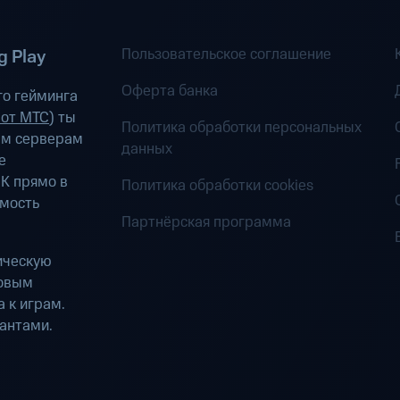
Пользовательское соглашение
 Play
Оферта банка
о гейминга
 от МТС
) ты
Политика обработки персональных
ым серверам
данных
е
К прямо в
Политика обработки cookies
имость
Партнёрская программа
ическую
ровым
 к играм.
антами.