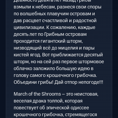
Девяносто девять лет назад грибы
взмыли к небесам, разнеся свои споры
по волшебных плавучим островам и
дав расцвет счастливой и радостной
цивилизации. К сожалению, каждые
десять лет по Грибным островам
проходится гигантский шторм,
низводящий всё до мицелия и пары
кистей ягод. Вот приближается десятый
шторм, но на сей раз первое штормовое
облачко заложило большую идею в
голову самого крошечного грибочка.
Объедини грибы! Дай отпор непогоде!!!
March of the Shrooms – это неистовая,
веселая драка толпой, которая
повествует об эпической одиссее
крошечного грибочка, стремящегося