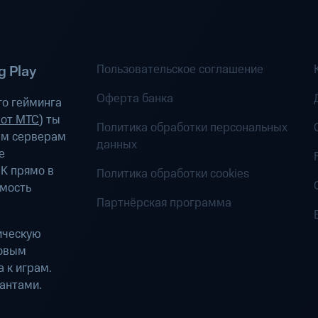
Пользовательское соглашение
 Play
Оферта банка
о гейминга
 от МТС
) ты
Политика обработки персональных
ым серверам
данных
е
К прямо в
Политика обработки cookies
имость
Партнёрская программа
ическую
ровым
 к играм.
антами.