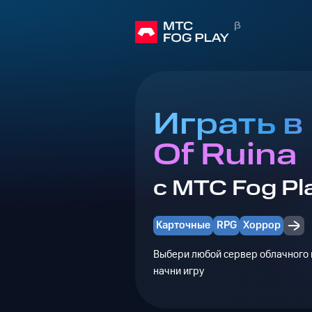
Играть в 
Of Ruina
с МТС Fog Pl
Карточные
RPG
Хоррор
Выбери любой сервер облачного г
начни игру