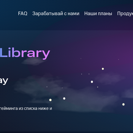
FAQ
Зарабатывай с нами
Наши планы
Проду
Library
ay
ейминга из списка ниже и