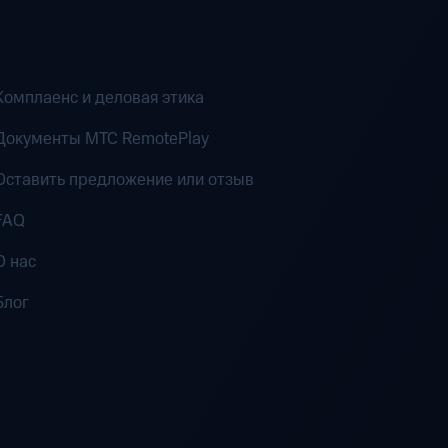
Комплаенс и деловая этика
Документы MTC RemotePlay
Оставить предложение или отзыв
FAQ
О нас
Блог