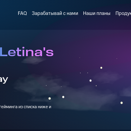
FAQ
Зарабатывай с нами
Наши планы
Проду
Letina's
ay
ейминга из списка ниже и