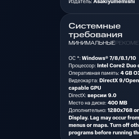
Издатель:
Asakiyumemishi
Системные
требования
МИНИМАЛЬНЫЕ
РЕКОМ
ОС *:
Windows® 7/8/8.1/10
Процессор:
Intel Core2 Duo 
Оперативная память:
4 GB О
Видеокарта:
DirectX 9/Open
capable GPU
DirectX:
версии 9.0
Место на диске:
400 MB
Дополнительно:
1280x768 or
Display. Lag may occur from
menus or maps. Turn off oth
programs before running t