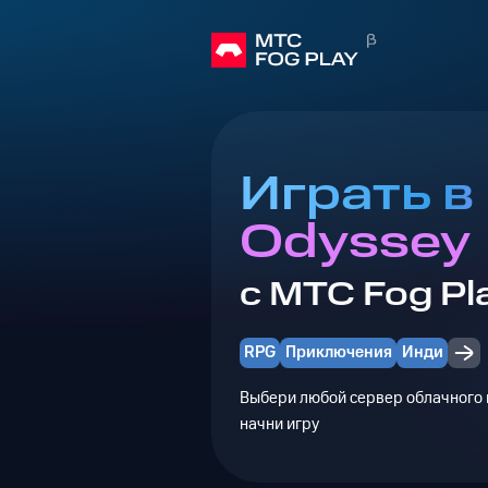
Играть в 
Odyssey
с МТС Fog Pl
RPG
Приключения
Инди
Выбери любой сервер облачного г
начни игру