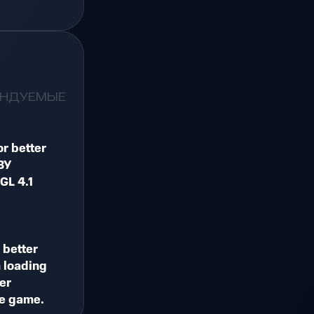
ЕНДУЕМЫЕ
or better
ЗУ
GL 4.1
 better
 loading
er
he game.