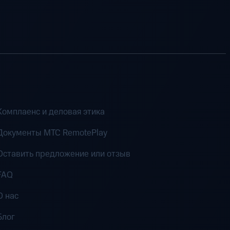
Комплаенс и деловая этика
Документы MTC RemotePlay
Оставить предложение или отзыв
FAQ
О нас
Блог