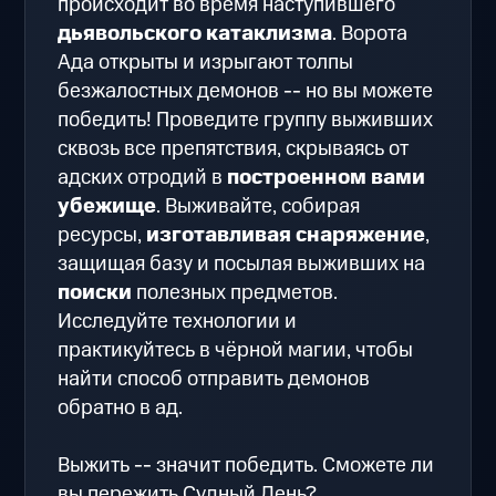
происходит во время наступившего
дьявольского катаклизма
. Ворота
Ада открыты и изрыгают толпы
безжалостных демонов -- но вы можете
победить! Проведите группу выживших
сквозь все препятствия, скрываясь от
адских отродий в
построенном вами
убежище
. Выживайте, собирая
ресурсы,
изготавливая снаряжение
,
защищая базу и посылая выживших на
поиски
полезных предметов.
Исследуйте технологии и
практикуйтесь в чёрной магии, чтобы
найти способ отправить демонов
обратно в ад.
Выжить -- значит победить. Сможете ли
вы пережить Судный День?