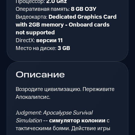
Процессор:
2.0 Ghz
Оперативная память:
8 GB ОЗУ
Видеокарта:
Dedicated Graphics Card
with 2GB memory - Onboard cards
not supported
DirectX:
версии 11
Место на диске:
3 GB
Описание
Возродите цивилизацию. Переживите
Апокалипсис.
Judgment: Apocalypse Survival
Simulation
--
симулятор колонии
с
тактическими боями. Действие игры