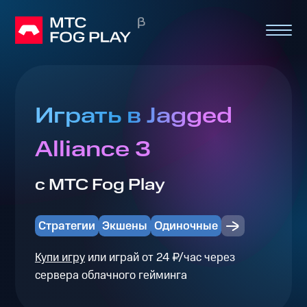
Играть в Jagged
Alliance 3
с МТС Fog Play
Стратегии
Экшены
Одиночные
Купи игру
или играй от 24 ₽/час через
сервера облачного гейминга