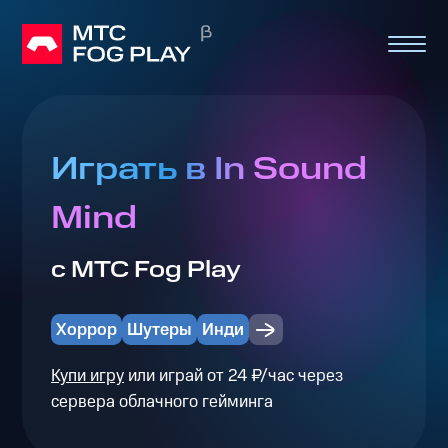
Играть в In Sound
Mind
с МТС Fog Play
Хоррор
Шутеры
Инди
Купи игру
или играй от 24 ₽/час через
сервера облачного гейминга