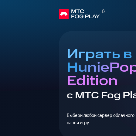
Играть в
HuniePop
Edition
с МТС Fog Pl
Выбери любой сервер облачного г
начни игру