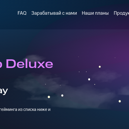
FAQ
Зарабатывай с нами
Наши планы
Проду
 Deluxe
ay
ейминга из списка ниже и