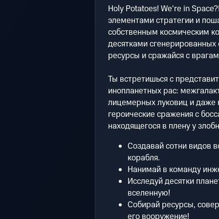
Holy Potatoes! We're in Spac
элементами стратегии и пош
собственным космическим ко
десятками сгенерированных 
ресурсы и сражайся с врагам
Ты встретишься с представит
инопланетных рас: межгалак
лицемерных луковиц и даже к
героические сражения с бос
находящегося в плену у злоб
Создавай сотни видов в
корабля.
Нанимай в команду инже
Исследуй десятки планет
вселенную!
Собирай ресурсы, совер
его вооружение!