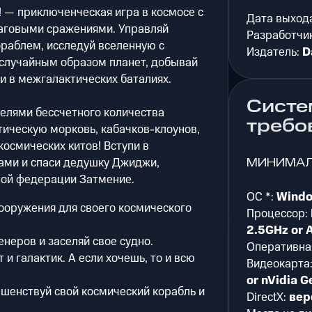
e?! — приключенческая игра в космосе с
Дата выход
аговыми сражениями. Управляй
Разработчи
раблем, исследуй вселенную с
Издатель:
D
случайным образом планет, добывай
и в межгалактических баталиях.
Систе
елями бессчетного количества
требо
тическую морковь, кабачков-клоунов,
осмических китов! Вступи в
МИНИМА
сами и спаси дедушку Джиджи,
ной федерации Затмение.
ОС *:
Window
ооружения для своего космического
Процессор:
2.5GHz or 
неров и заселяй свое судно.
Оперативна
 и галактик. А если хочешь, то и всю
Видеокарта
or nVidia G
шенствуй свой космический корабль и
DirectX:
вер