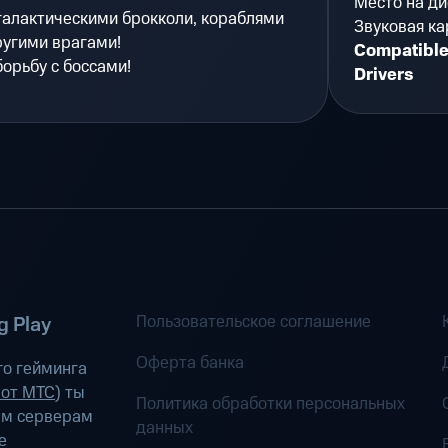
Место на ди
галактическими брокколи, кораблями
Звуковая ка
ругими врагами!
Compatible
борьбу с боссами!
Drivers
Пользовательское соглашение
 Play
Оферта банка
о гейминга
 от МТС
) ты
Политика обработки персональных
ым серверам
данных
е