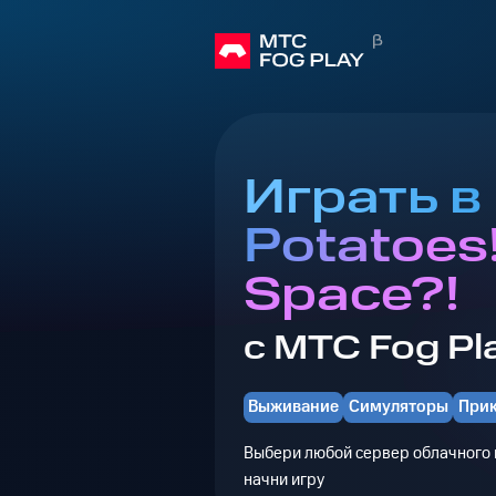
Играть в
Potatoes!
Space?!
с МТС Fog Pl
Выживание
Симуляторы
При
Выбери любой сервер облачного г
начни игру