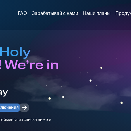
FAQ
Зарабатывай с нами
Наши планы
Проду
 Holy
 We’re in
ay
ключения
ейминга из списка ниже и