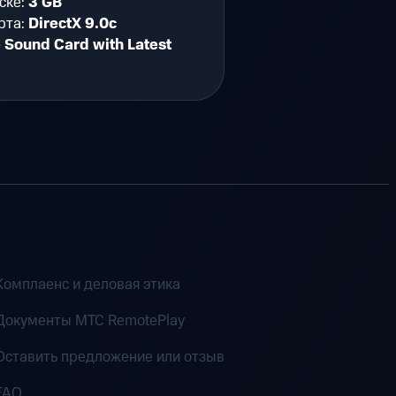
ске:
3 GB
рта:
DirectX 9.0c
 Sound Card with Latest
Комплаенс и деловая этика
Документы MTC RemotePlay
Оставить предложение или отзыв
FAQ