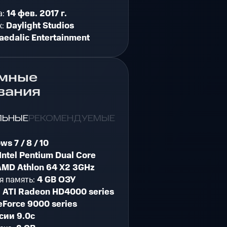
а:
14 фев. 2017 г.
к:
Daylight Studios
aedalic Entertainment
мные
вания
ЛЬНЫЕ
РЕКОМЕНДУЕМЫЕ
s 7 / 8 / 10
Intel Pentium Dual Core
AMD Athlon 64 X2 3GHz
я память:
4 GB ОЗУ
:
ATI Radeon HD4000 series
eForce 9000 series
сии 9.0c