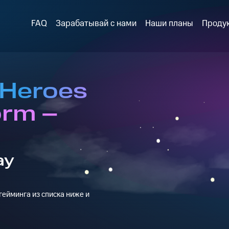
FAQ
Зарабатывай с нами
Наши планы
Проду
 Heroes
orm –
ay
ейминга из списка ниже и