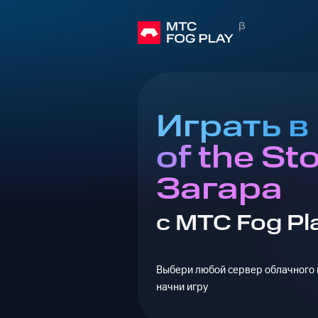
Играть в
of the St
Загара
с МТС Fog Pl
Выбери любой сервер облачного г
начни игру