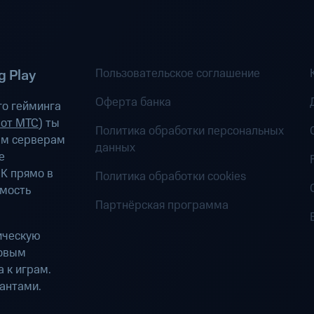
Пользовательское соглашение
 Play
Оферта банка
о гейминга
 от МТС
) ты
Политика обработки персональных
ым серверам
данных
е
К прямо в
Политика обработки cookies
имость
Партнёрская программа
ическую
ровым
 к играм.
антами.