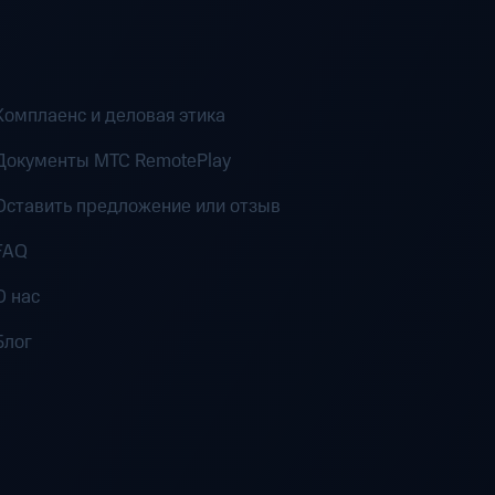
Комплаенс и деловая этика
Документы MTC RemotePlay
Оставить предложение или отзыв
FAQ
О нас
Блог