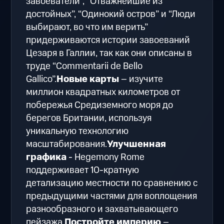
завоеватели”, “Отважнейшие из
достойных”, “Одинокий остров” и “Люди
выбирают, во что им верить”
придерживаются истории завоеваний
Цезаря в Галлии, так как они описаны в
труде “Commentarii de Bello
Gallico”.
Новые карты
– изучите
миллион квадратных километров от
побережья Средиземного моря до
берегов Британии, используя
уникальную технологию
масштабирования.
Улучшенная
графика
- Hegemony Rome
поддерживает 10-кратную
детализацию местности по сравнению с
предыдущими частями для воплощения
разнообразного и захватывающего
пейзажа.
Постройте империю
–