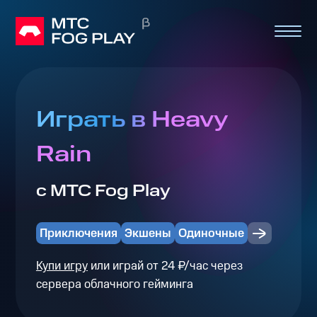
Играть в Heavy
Rain
с МТС Fog Play
Приключения
Экшены
Одиночные
Купи игру
или играй от 24 ₽/час через
сервера облачного гейминга