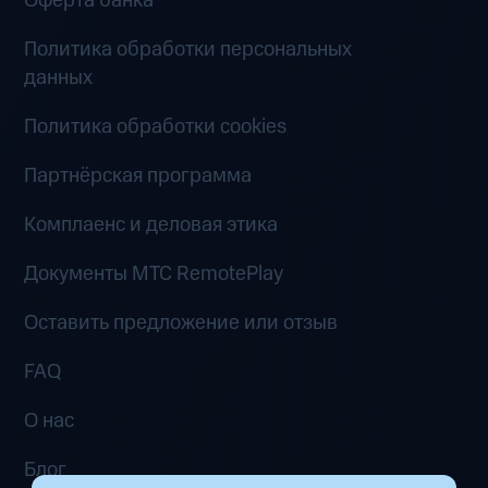
Оферта банка
Политика обработки персональных
данных
Политика обработки cookies
Партнёрская программа
Комплаенс и деловая этика
Документы MTC RemotePlay
Оставить предложение или отзыв
FAQ
О нас
Блог