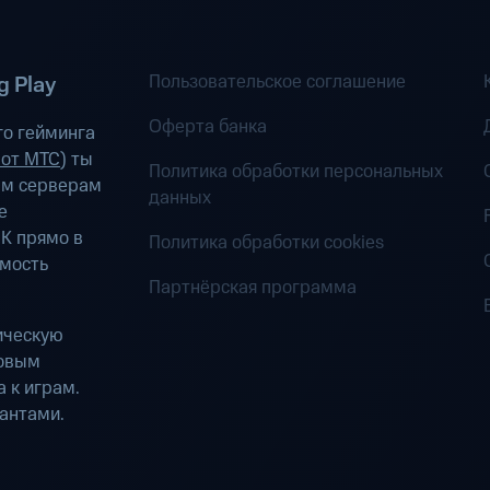
Пользовательское соглашение
 Play
Оферта банка
о гейминга
 от МТС
) ты
Политика обработки персональных
ым серверам
данных
е
К прямо в
Политика обработки cookies
имость
Партнёрская программа
ическую
ровым
 к играм.
антами.