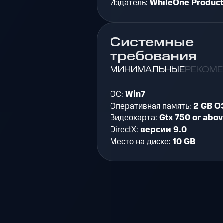
Издатель:
WhileOne Product
Системные
требования
МИНИМАЛЬНЫЕ
РЕКОМ
ОС:
Win7
Оперативная память:
2 GB О
Видеокарта:
Gtx 750 or abov
DirectX:
версии 9.0
Место на диске:
10 GB