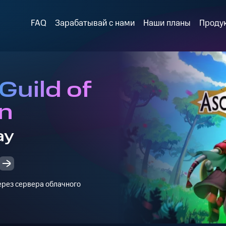
FAQ
Зарабатывай с нами
Наши планы
Проду
Guild of
n
ay
через сервера облачного