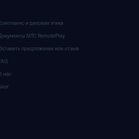
Комплаенс и деловая этика
Документы MTC RemotePlay
Оставить предложение или отзыв
FAQ
О нас
Блог