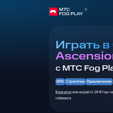
Играть в 
Ascensio
с МТС Fog Pl
RPG
Стратегии
Приключения
Купи игру
или играй от 24 ₽/час 
гейминга