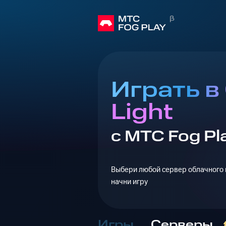
Играть в
Light
с МТС Fog Pl
Выбери любой сервер облачного г
начни игру
Игры
Серверы