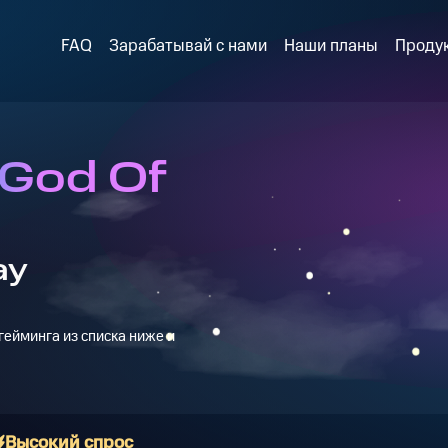
FAQ
Зарабатывай с нами
Наши планы
Проду
 God Of
ay
ейминга из списка ниже и
Высокий спрос