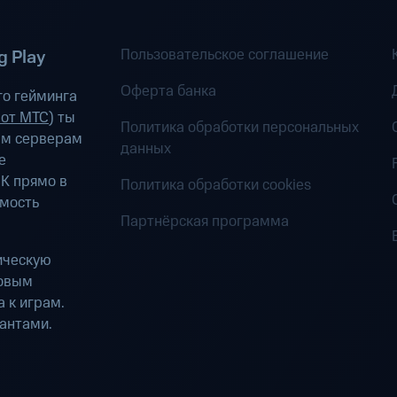
Пользовательское соглашение
 Play
Оферта банка
о гейминга
 от МТС
) ты
Политика обработки персональных
ым серверам
данных
е
К прямо в
Политика обработки cookies
имость
Партнёрская программа
ическую
ровым
 к играм.
антами.