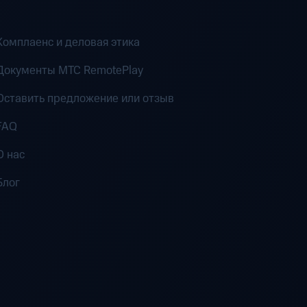
Комплаенс и деловая этика
Документы MTC RemotePlay
Оставить предложение или отзыв
FAQ
О нас
Блог